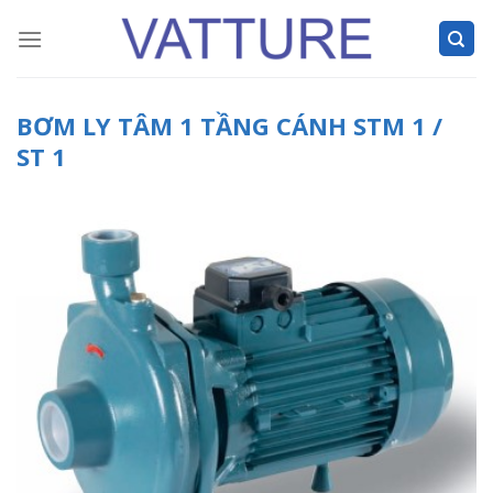
Skip
to
content
BƠM LY TÂM 1 TẦNG CÁNH STM 1 /
ST 1