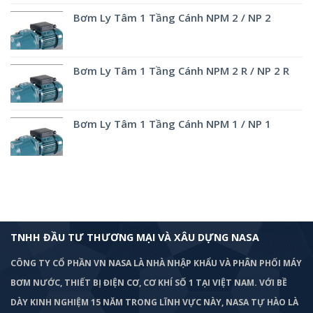
Bơm Ly Tâm 1 Tầng Cánh NPM 2 / NP 2
Bơm Ly Tâm 1 Tầng Cánh NPM 2 R / NP 2 R
Bơm Ly Tâm 1 Tầng Cánh NPM 1 / NP 1
TNHH ĐẦU TƯ THƯƠNG MẠI VÀ XÂU DỰNG NASA
CÔNG TY CỔ PHẦN VN NASA LÀ NHÀ NHẬP KHẨU VÀ PHÂN PHỐI MÁY
BƠM
NƯỚC, THIẾT BỊ ĐIỆN CƠ, CƠ KHÍ SỐ 1 TẠI VIỆT NAM. VỚI BỀ
DÀY KINH NGHIỆM 15 NĂM TRONG LĨNH VỰC NÀY, NASA TỰ HÀO LÀ