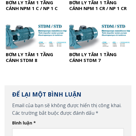
BƠM LY TÂM 1 TẦNG
BƠM LY TÂM 1 TẦNG
CÁNH NPM 1 C / NP 1 C
CÁNH NPM 1 CR / NP 1 CR
BƠM LY TÂM 1 TẦNG
BƠM LY TÂM 1 TẦNG
CÁNH STDM 8
CÁNH STDM 7
ĐỂ LẠI MỘT BÌNH LUẬN
Email của bạn sẽ không được hiển thị công khai.
Các trường bắt buộc được đánh dấu
*
Bình luận
*