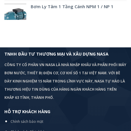
Bơm Ly Tâm 1 Tầng Cánh NPM 1 / NP 1
TNHH ĐẦU TƯ THƯƠNG MẠI VÀ XÂU DỰNG NASA
CÔNG TY CỔ PHẦN VN NASA LÀ NHÀ NHẬP KHẨU VÀ PHÂN PHỐI MÁY
BƠM
NƯỚC, THIẾT BỊ ĐIỆN CƠ, CƠ KHÍ SỐ 1 TẠI VIỆT NAM. VỚI BỀ
DÀY KINH NGHIỆM 15 NĂM TRONG LĨNH VỰC NÀY, NASA TỰ HÀO LÀ
THƯƠNG HIỆU TIN DÙNG CỦA HÀNG NGÀN KHÁCH HÀNG TRÊN
KHẮP 63 TỈNH, THÀNH PHỐ.
HỖ TRỢ KHÁCH HÀNG
Chính sách bảo mật