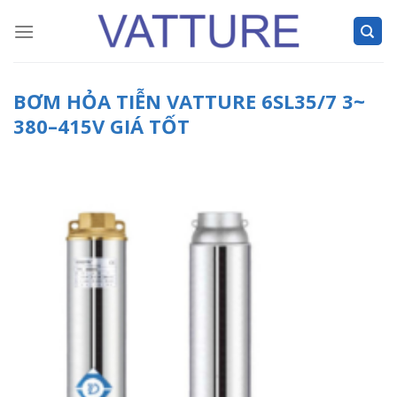
Skip
to
content
BƠM HỎA TIỄN VATTURE 6SL35/7 3~
380–415V GIÁ TỐT