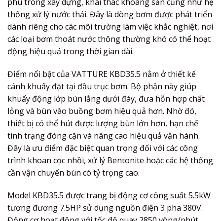
phù trong xây dựng, khai thác khoáng sản cũng như hệ
thống xử lý nước thải. Đây là dòng bơm được phát triển
dành riêng cho các môi trường làm việc khắc nghiệt, nơi
các loại bơm thoát nước thông thường khó có thể hoạt
động hiệu quả trong thời gian dài.
Điểm nổi bật của VATTURE KBD35.5 nằm ở thiết kế
cánh khuấy đặt tại đầu trục bơm. Bộ phận này giúp
khuấy động lớp bùn lắng dưới đáy, đưa hỗn hợp chất
lỏng và bùn vào buồng bơm hiệu quả hơn. Nhờ đó,
thiết bị có thể hút được lượng bùn lớn hơn, hạn chế
tình trạng đóng cặn và nâng cao hiệu quả vận hành.
Đây là ưu điểm đặc biệt quan trọng đối với các công
trình khoan cọc nhồi, xử lý Bentonite hoặc các hệ thống
cần vận chuyển bùn có tỷ trọng cao.
Model KBD35.5 được trang bị động cơ công suất 5.5kW
tương đương 7.5HP sử dụng nguồn điện 3 pha 380V.
Động cơ hoạt động với tốc độ quay 2850 vòng/phút