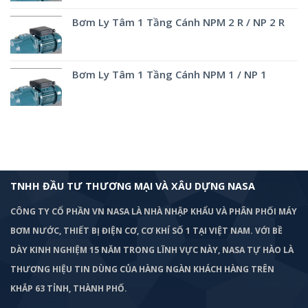
Bơm Ly Tâm 1 Tầng Cánh NPM 2 R / NP 2 R
Bơm Ly Tâm 1 Tầng Cánh NPM 1 / NP 1
TNHH ĐẦU TƯ THƯƠNG MẠI VÀ XÂU DỰNG NASA
CÔNG TY CỔ PHẦN VN NASA LÀ NHÀ NHẬP KHẨU VÀ PHÂN PHỐI MÁY
BƠM
NƯỚC, THIẾT BỊ ĐIỆN CƠ, CƠ KHÍ SỐ 1 TẠI VIỆT NAM. VỚI BỀ
DÀY KINH NGHIỆM 15 NĂM TRONG LĨNH VỰC NÀY, NASA TỰ HÀO LÀ
THƯƠNG HIỆU TIN DÙNG CỦA HÀNG NGÀN KHÁCH HÀNG TRÊN
KHẮP 63 TỈNH, THÀNH PHỐ.