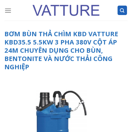
Skip
to
content
BƠM BÙN THẢ CHÌM KBD VATTURE
KBD35.5 5.5KW 3 PHA 380V CỘT ÁP
24M CHUYÊN DỤNG CHO BÙN,
BENTONITE VÀ NƯỚC THẢI CÔNG
NGHIỆP