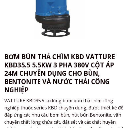
BƠM BÙN THẢ CHÌM KBD VATTURE
KBD35.5 5.5KW 3 PHA 380V CỘT ÁP
24M CHUYÊN DỤNG CHO BÙN,
BENTONITE VÀ NƯỚC THẢI CÔNG
NGHIỆP
VATTURE KBD35.5 là dòng bơm bùn thả chìm công
nghiệp thuộc series KBD chuyên dụng, được thiết kế để
đáp ứng các nhu cầu bơm bùn, hút bùn Bentonite, vận
chuyển chất lỏng chứa cát, đất sét và các chất huyền