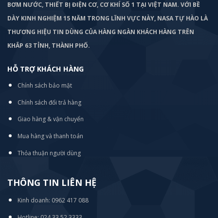
BƠM
NƯỚC, THIẾT BỊ ĐIỆN CƠ, CƠ KHÍ SỐ 1 TẠI VIỆT NAM. VỚI BỀ
DÀY KINH NGHIỆM 15 NĂM TRONG LĨNH VỰC NÀY, NASA TỰ HÀO LÀ
THƯƠNG HIỆU TIN DÙNG CỦA HÀNG NGÀN KHÁCH HÀNG TRÊN
KHẮP 63 TỈNH, THÀNH PHỐ.
HỖ TRỢ KHÁCH HÀNG
Chính sách bảo mật
Chính sách đổi trả hàng
Giao hàng & vận chuyển
Mua hàng và thanh toán
Thỏa thuận người dùng
THÔNG TIN LIÊN HỆ
Kinh doanh: 0962 417 088
Hotline: 024 33 52 3333