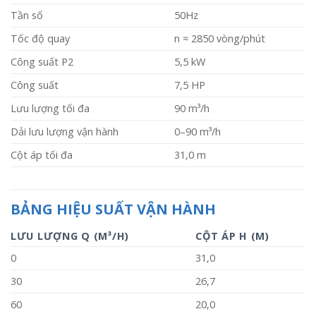
Tần số
50Hz
Tốc độ quay
n ≈ 2850 vòng/phút
Công suất P2
5,5 kW
Công suất
7,5 HP
Lưu lượng tối đa
90 m³/h
Dải lưu lượng vận hành
0–90 m³/h
Cột áp tối đa
31,0 m
BẢNG HIỆU SUẤT VẬN HÀNH
LƯU LƯỢNG Q (M³/H)
CỘT ÁP H (M)
0
31,0
30
26,7
60
20,0