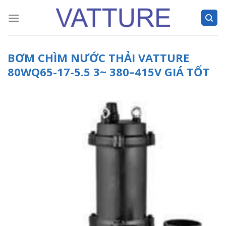
Skip
to
content
BƠM CHÌM NƯỚC THẢI VATTURE
80WQ65-17-5.5 3~ 380–415V GIÁ TỐT