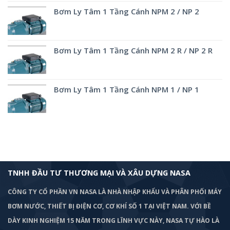
Bơm Ly Tâm 1 Tầng Cánh NPM 2 / NP 2
Bơm Ly Tâm 1 Tầng Cánh NPM 2 R / NP 2 R
Bơm Ly Tâm 1 Tầng Cánh NPM 1 / NP 1
TNHH ĐẦU TƯ THƯƠNG MẠI VÀ XÂU DỰNG NASA
CÔNG TY CỔ PHẦN VN NASA LÀ NHÀ NHẬP KHẨU VÀ PHÂN PHỐI MÁY
BƠM
NƯỚC, THIẾT BỊ ĐIỆN CƠ, CƠ KHÍ SỐ 1 TẠI VIỆT NAM. VỚI BỀ
DÀY KINH NGHIỆM 15 NĂM TRONG LĨNH VỰC NÀY, NASA TỰ HÀO LÀ