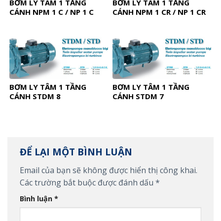
BƠM LY TÂM 1 TẦNG
BƠM LY TÂM 1 TẦNG
CÁNH NPM 1 C / NP 1 C
CÁNH NPM 1 CR / NP 1 CR
BƠM LY TÂM 1 TẦNG
BƠM LY TÂM 1 TẦNG
CÁNH STDM 8
CÁNH STDM 7
ĐỂ LẠI MỘT BÌNH LUẬN
Email của bạn sẽ không được hiển thị công khai.
Các trường bắt buộc được đánh dấu
*
Bình luận
*