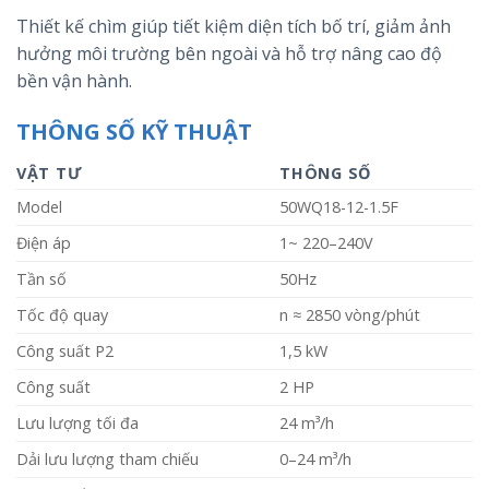
Thiết kế chìm giúp tiết kiệm diện tích bố trí, giảm ảnh
hưởng môi trường bên ngoài và hỗ trợ nâng cao độ
bền vận hành.
THÔNG SỐ KỸ THUẬT
VẬT TƯ
THÔNG SỐ
Model
50WQ18-12-1.5F
Điện áp
1~ 220–240V
Tần số
50Hz
Tốc độ quay
n ≈ 2850 vòng/phút
Công suất P2
1,5 kW
Công suất
2 HP
Lưu lượng tối đa
24 m³/h
Dải lưu lượng tham chiếu
0–24 m³/h