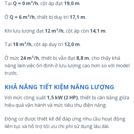
Tại
Q = 0 m³/h
, cột áp đạt
19,0 m
.
Ở
Q = 6 m³/h
, thiết bị duy trì
17,1 m
.
Khi lưu lượng đạt
12 m³/h
, cột áp còn
14,1 m
.
Tại
18 m³/h
, cột áp duy trì
12,0 m
.
Ở mức
24 m³/h
, thiết bị vẫn đạt
8,8 m
, cho thấy khả
năng làm việc ổn định ở lưu lượng cao hơn so với model
trước.
KHẢ NĂNG TIẾT KIỆM NĂNG LƯỢNG
Với mức công suất
1,5 kW (2 HP)
, thiết bị cân bằng giữa
hiệu quả vận hành và mức tiêu thụ điện năng.
Động cơ được thiết kế để đáp ứng nhu cầu hoạt động
liên tục và hỗ trợ tối ưu chi phí sử dụng lâu dài.