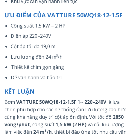
Khu vực cần vận hành liên tục
ƯU ĐIỂM CỦA VATTURE 50WQ18-12-1.5F
Công suất 1,5 kW – 2 HP
Điện áp 220–240V
Cột áp tối đa 19,0 m
Lưu lượng đến 24 m³/h
Thiết kế chìm gọn gàng
Dễ vận hành và bảo trì
KẾT LUẬN
Bơm
VATTURE 50WQ18-12-1.5F 1~ 220–240V
là lựa
chọn phù hợp cho các hệ thống cần lưu lượng cao hơn
cùng khả năng duy trì cột áp ổn định. Với tốc độ
2850
vòng/phút
, công suất
1,5 kW (2 HP)
và dải lưu lượng
làm việc đến
24 m³/h
, thiết bị đáp ứng tốt nhu cầu vận