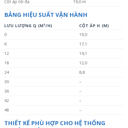
Cột áp tối đa
19,0 m
BẢNG HIỆU SUẤT VẬN HÀNH
LƯU LƯỢNG Q (M³/H)
CỘT ÁP H (M)
0
19,0
6
17,1
12
14,1
18
12,0
24
8,8
30
–
36
–
42
–
48
–
THIẾT KẾ PHÙ HỢP CHO HỆ THỐNG