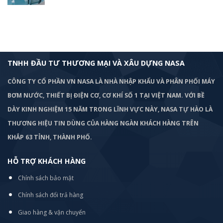
TNHH ĐẦU TƯ THƯƠNG MẠI VÀ XÂU DỰNG NASA
CÔNG TY CỔ PHẦN VN NASA LÀ NHÀ NHẬP KHẨU VÀ PHÂN PHỐI MÁY
BƠM
NƯỚC, THIẾT BỊ ĐIỆN CƠ, CƠ KHÍ SỐ 1 TẠI VIỆT NAM. VỚI BỀ
DÀY KINH NGHIỆM 15 NĂM TRONG LĨNH VỰC NÀY, NASA TỰ HÀO LÀ
THƯƠNG HIỆU TIN DÙNG CỦA HÀNG NGÀN KHÁCH HÀNG TRÊN
KHẮP 63 TỈNH, THÀNH PHỐ.
HỖ TRỢ KHÁCH HÀNG
Chính sách bảo mật
Chính sách đổi trả hàng
Giao hàng & vận chuyển