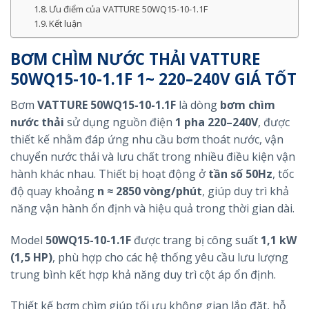
Ưu điểm của VATTURE 50WQ15-10-1.1F
Kết luận
BƠM CHÌM NƯỚC THẢI VATTURE
50WQ15-10-1.1F 1~ 220–240V GIÁ TỐT
Bơm
VATTURE 50WQ15-10-1.1F
là dòng
bơm chìm
nước thải
sử dụng nguồn điện
1 pha 220–240V
, được
thiết kế nhằm đáp ứng nhu cầu bơm thoát nước, vận
chuyển nước thải và lưu chất trong nhiều điều kiện vận
hành khác nhau. Thiết bị hoạt động ở
tần số 50Hz
, tốc
độ quay khoảng
n ≈ 2850 vòng/phút
, giúp duy trì khả
năng vận hành ổn định và hiệu quả trong thời gian dài.
Model
50WQ15-10-1.1F
được trang bị công suất
1,1 kW
(1,5 HP)
, phù hợp cho các hệ thống yêu cầu lưu lượng
trung bình kết hợp khả năng duy trì cột áp ổn định.
Thiết kế bơm chìm giúp tối ưu không gian lắp đặt, hỗ