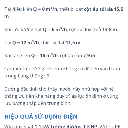
Tại điều kiện
Q = 0 m³/h
, thiết bị đạt
cột áp tối đa 15,5
m
.
Khi lưu lượng đạt
Q = 6 m³/h
, cột áp duy trì ở
13,8 m
.
Tại
Q = 12 m³/h
, thiết bị đạt
11,5 m
.
Khi tăng lên
Q = 18 m³/h
, cột áp còn
7,9 m
.
Các mức lưu lượng lớn hơn không có dữ liệu vận hành
trong bảng thông số.
Đường đặc tính cho thấy model này phù hợp với hệ
thống ưu tiên khả năng duy trì áp lực ổn định ở vùng
lưu lượng thấp đến trung bình.
HIỆU QUẢ SỬ DỤNG ĐIỆN
Với công suất
1,1 kW tương đương 1,5 HP
, VATTURE