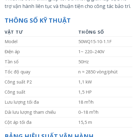
trợ vận hành liên tục và thuận tiện cho công tác bảo trì.
THÔNG SỐ KỸ THUẬT
VẬT TƯ
THÔNG SỐ
Model
50WQ15-10-1.1F
Điện áp
1~ 220–240V
Tần số
50Hz
Tốc độ quay
n ≈ 2850 vòng/phút
Công suất P2
1,1 kW
Công suất
1,5 HP
Lưu lượng tối đa
18 m³/h
Dải lưu lượng tham chiếu
0–18 m³/h
Cột áp tối đa
15,5 m
BẢNG HIỆU SUẤT VẬN HÀNH