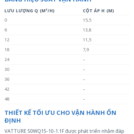
LƯU LƯỢNG Q (M³/H)
CỘT ÁP H (M)
0
15,5
6
13,8
12
11,5
18
7,9
24
–
30
–
36
–
42
–
48
–
THIẾT KẾ TỐI ƯU CHO VẬN HÀNH ỔN
ĐỊNH
VATTURE 50WQ15-10-1.1F được phát triển nhằm đáp