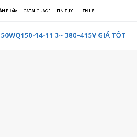
ẢN PHẨM
CATALOUAGE
TIN TỨC
LIÊN HỆ
0WQ150-14-11 3~ 380–415V GIÁ TỐT