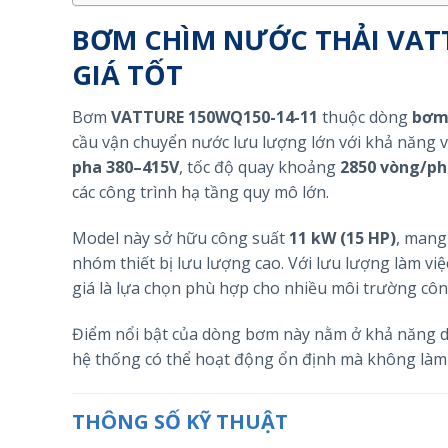
BƠM CHÌM NƯỚC THẢI VATT
GIÁ TỐT
Bơm
VATTURE 150WQ150-14-11
thuộc dòng
bơm 
cầu vận chuyển nước lưu lượng lớn với khả năng v
pha 380–415V
, tốc độ quay khoảng
2850 vòng/ph
các công trình hạ tầng quy mô lớn.
Model này sở hữu công suất
11 kW (15 HP)
, mang
nhóm thiết bị lưu lượng cao. Với lưu lượng làm 
giá là lựa chọn phù hợp cho nhiều môi trường côn
Điểm nổi bật của dòng bơm này nằm ở khả năng duy
hệ thống có thể hoạt động ổn định mà không làm
THÔNG SỐ KỸ THUẬT