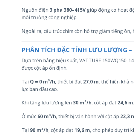
Nguồn điện
3 pha 380–415V
giúp động cơ hoạt độn
môi trường công nghiệp.
Ngoài ra, cấu trúc chìm còn hỗ trợ giảm tiếng ồn, 
PHÂN TÍCH ĐẶC TÍNH LƯU LƯỢNG – 
Dựa trên bảng hiệu suất, VATTURE 150WQ150-14-1
được cột áp ổn định.
Tại
Q = 0 m³/h
, thiết bị đạt
27,0 m
, thể hiện khả 
lực ban đầu cao.
Khi tăng lưu lượng lên
30 m³/h
, cột áp đạt
24,6 m
Ở mức
60 m³/h
, thiết bị vận hành với cột áp
22,3 
Tại
90 m³/h
, cột áp đạt
19,6 m
, cho phép duy trì 