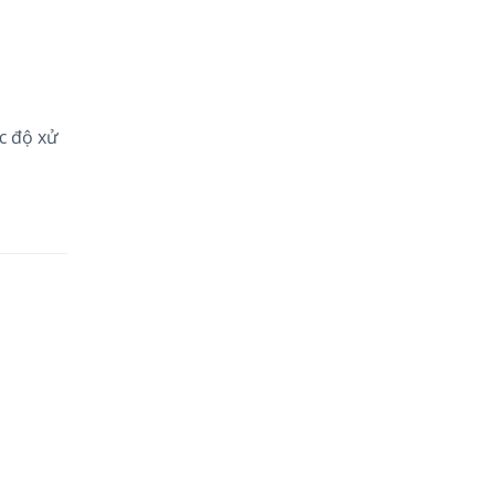
c độ xử