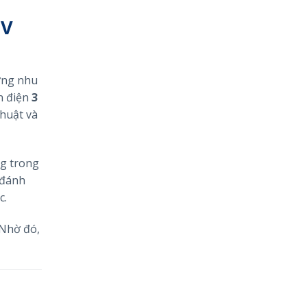
5V
 ứng nhu
n điện
3
thuật và
ng trong
 đánh
c.
 Nhờ đó,