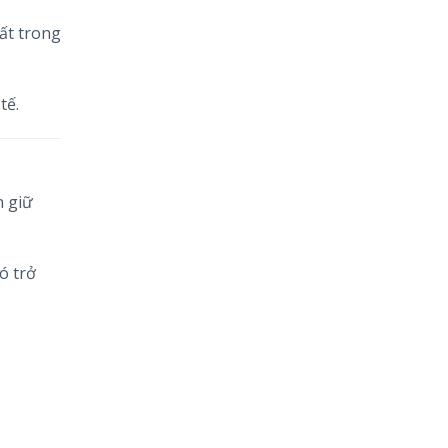
ất trong
tế.
n giữ
ó trở