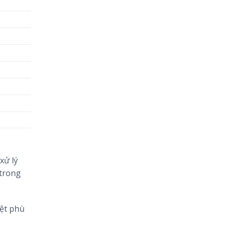
xử lý
 trong
iệt phù