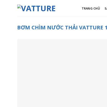
Skip
to
TRANG CHỦ
S
content
BƠM CHÌM NƯỚC THẢI VATTURE 15