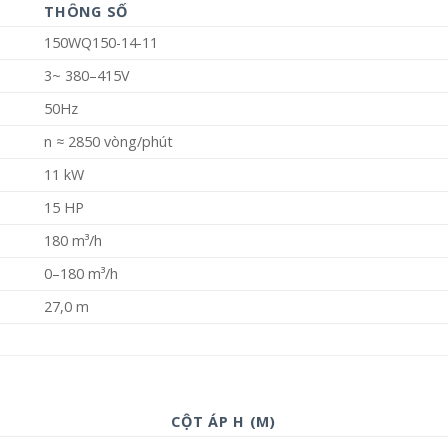
THÔNG SỐ
150WQ150-14-11
3~ 380–415V
50Hz
n ≈ 2850 vòng/phút
11 kW
15 HP
180 m³/h
0–180 m³/h
27,0 m
CỘT ÁP H (M)