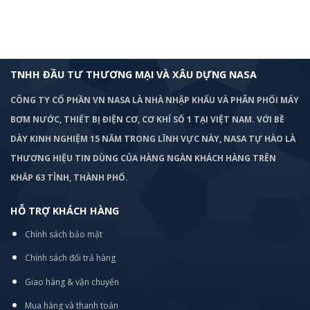
TNHH ĐẦU TƯ THƯƠNG MẠI VÀ XÂU DỰNG NASA
CÔNG TY CỔ PHẦN VN NASA LÀ NHÀ NHẬP KHẨU VÀ PHÂN PHỐI MÁY
BƠM
NƯỚC, THIẾT BỊ ĐIỆN CƠ, CƠ KHÍ SỐ 1 TẠI VIỆT NAM. VỚI BỀ
DÀY KINH NGHIỆM 15 NĂM TRONG LĨNH VỰC NÀY, NASA TỰ HÀO LÀ
THƯƠNG HIỆU TIN DÙNG CỦA HÀNG NGÀN KHÁCH HÀNG TRÊN
KHẮP 63 TỈNH, THÀNH PHỐ.
HỖ TRỢ KHÁCH HÀNG
Chính sách bảo mật
Chính sách đổi trả hàng
Giao hàng & vận chuyển
Mua hàng và thanh toán