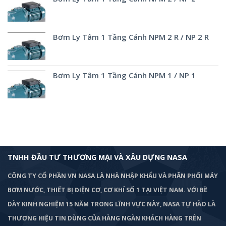
Bơm Ly Tâm 1 Tầng Cánh NPM 2 R / NP 2 R
Bơm Ly Tâm 1 Tầng Cánh NPM 1 / NP 1
TNHH ĐẦU TƯ THƯƠNG MẠI VÀ XÂU DỰNG NASA
CÔNG TY CỔ PHẦN VN NASA LÀ NHÀ NHẬP KHẨU VÀ PHÂN PHỐI MÁY
BƠM
NƯỚC, THIẾT BỊ ĐIỆN CƠ, CƠ KHÍ SỐ 1 TẠI VIỆT NAM. VỚI BỀ
DÀY KINH NGHIỆM 15 NĂM TRONG LĨNH VỰC NÀY, NASA TỰ HÀO LÀ
THƯƠNG HIỆU TIN DÙNG CỦA HÀNG NGÀN KHÁCH HÀNG TRÊN