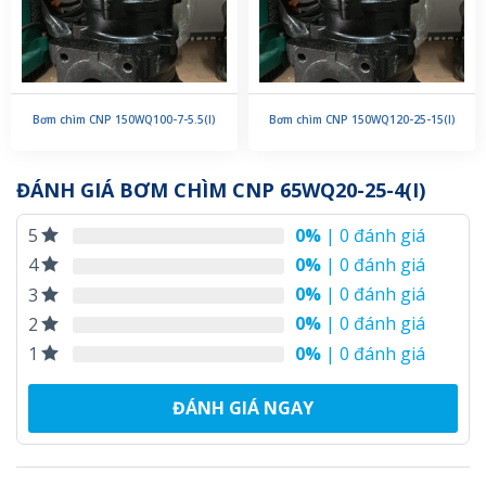
Bơm chìm CNP 150WQ100-7-5.5(I)
Bơm chìm CNP 150WQ120-25-15(I)
ĐÁNH GIÁ BƠM CHÌM CNP 65WQ20-25-4(I)
0%
| 0 đánh giá
5
0%
| 0 đánh giá
4
0%
| 0 đánh giá
3
0%
| 0 đánh giá
2
0%
| 0 đánh giá
1
ĐÁNH GIÁ NGAY