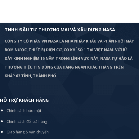
TNHH ĐẦU TƯ THƯƠNG MẠI VÀ XÂU DỰNG NASA
CÔNG TY CỔ PHẦN VN NASA LÀ NHÀ NHẬP KHẨU VÀ PHÂN PHỐI MÁY
BƠM
NƯỚC, THIẾT BỊ ĐIỆN CƠ, CƠ KHÍ SỐ 1 TẠI VIỆT NAM. VỚI BỀ
DÀY KINH NGHIỆM 15 NĂM TRONG LĨNH VỰC NÀY, NASA TỰ HÀO LÀ
THƯƠNG HIỆU TIN DÙNG CỦA HÀNG NGÀN KHÁCH HÀNG TRÊN
KHẮP 63 TỈNH, THÀNH PHỐ.
HỖ TRỢ KHÁCH HÀNG
Chính sách bảo mật
Chính sách đổi trả hàng
Giao hàng & vận chuyển