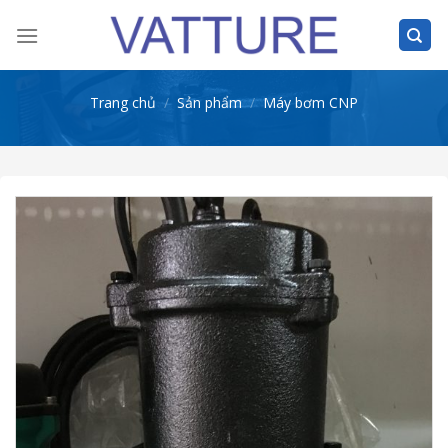
Skip
to
content
Trang chủ
/
Sản phẩm
/
Máy bơm CNP