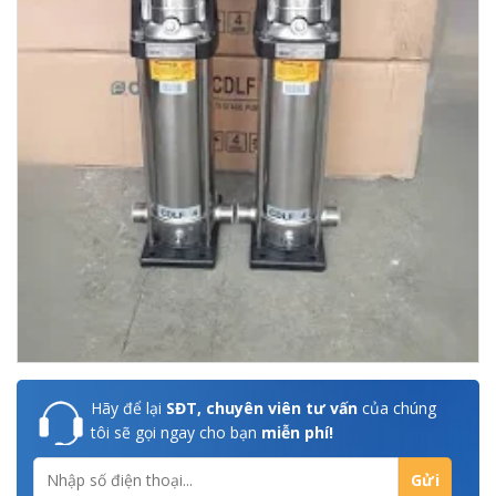
Hãy để lại
SĐT, chuyên viên tư vấn
của chúng
tôi sẽ gọi ngay cho bạn
miễn phí!