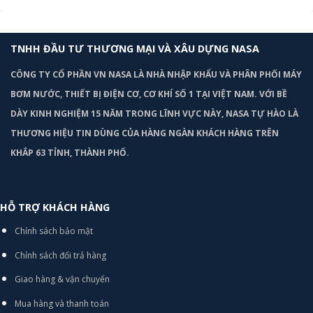
TNHH ĐẦU TƯ THƯƠNG MẠI VÀ XÂU DỰNG NASA
CÔNG TY CỔ PHẦN VN NASA LÀ NHÀ NHẬP KHẨU VÀ PHÂN PHỐI MÁY
BƠM
NƯỚC, THIẾT BỊ ĐIỆN CƠ, CƠ KHÍ SỐ 1 TẠI VIỆT NAM. VỚI BỀ
DÀY KINH NGHIỆM 15 NĂM TRONG LĨNH VỰC NÀY, NASA TỰ HÀO LÀ
THƯƠNG HIỆU TIN DÙNG CỦA HÀNG NGÀN KHÁCH HÀNG TRÊN
KHẮP 63 TỈNH, THÀNH PHỐ.
HỖ TRỢ KHÁCH HÀNG
Chính sách bảo mật
Chính sách đổi trả hàng
Giao hàng & vận chuyển
Mua hàng và thanh toán