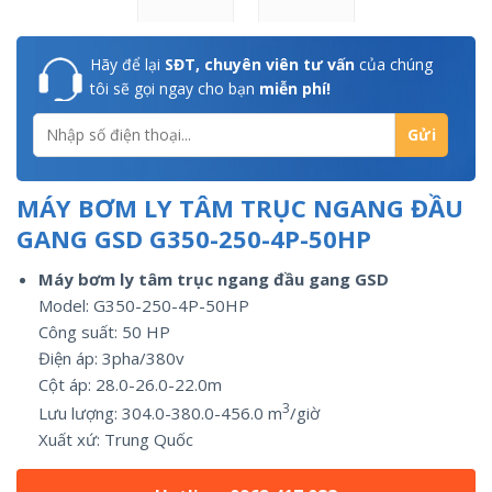
Hãy để lại
SĐT, chuyên viên tư vấn
của chúng
tôi sẽ gọi ngay cho bạn
miễn phí!
MÁY BƠM LY TÂM TRỤC NGANG ĐẦU
GANG GSD G350-250-4P-50HP
Máy bơm ly tâm trục ngang đầu gang GSD
Model: G350-250-4P-50HP
Công suất:
50
HP
Điện áp: 3pha/
380v
Cột áp: 28.0-26.0-22.0m
3
Lưu lượng:
304.0-380.0-456.0
m
/giờ
Xuất xứ:
Trung Quốc