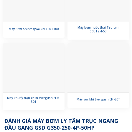
Máy bơm nước thải Tsurumi
Máy Bơm Shinmaywa CN 100 F100
50UT2.4-53
Máy khuấy trộn chìm Evergush EFM-
Máy sục khí Evergush EFJ-20T
30T
ĐÁNH GIÁ MÁY BƠM LY TÂM TRỤC NGANG
ĐẦU GANG GSD G350-250-4P-50HP