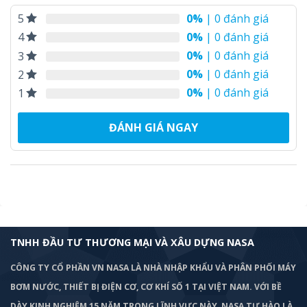
0%
| 0 đánh giá
5
0%
| 0 đánh giá
4
0%
| 0 đánh giá
3
0%
| 0 đánh giá
2
0%
| 0 đánh giá
1
ĐÁNH GIÁ NGAY
TNHH ĐẦU TƯ THƯƠNG MẠI VÀ XÂU DỰNG NASA
CÔNG TY CỔ PHẦN VN NASA LÀ NHÀ NHẬP KHẨU VÀ PHÂN PHỐI MÁY
BƠM
NƯỚC, THIẾT BỊ ĐIỆN CƠ, CƠ KHÍ SỐ 1 TẠI VIỆT NAM. VỚI BỀ
DÀY KINH NGHIỆM 15 NĂM TRONG LĨNH VỰC NÀY, NASA TỰ HÀO LÀ