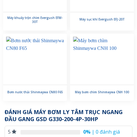
Máy khuấy trộn chìm Evergush EFM-
Máy sục khí Evergush EFJ-20T
30T
Bơm nước thải Shinmaywa CN80 F65
Máy bơm chìm Shinmaywa CNH 100
ĐÁNH GIÁ MÁY BƠM LY TÂM TRỤC NGANG
ĐẦU GANG GSD G330-200-4P-30HP
0%
| 0 đánh giá
5