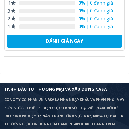
0%
| 0 đánh giá
4
0%
| 0 đánh giá
3
0%
| 0 đánh giá
2
0%
| 0 đánh giá
1
ĐÁNH GIÁ NGAY
TNHH ĐẦU TƯ THƯƠNG MẠI VÀ XÂU DỰNG NASA
CÔNG TY CỔ PHẦN VN NASA LÀ NHÀ NHẬP KHẨU VÀ PHÂN PHỐI MÁY
BƠM
NƯỚC, THIẾT BỊ ĐIỆN CƠ, CƠ KHÍ SỐ 1 TẠI VIỆT NAM. VỚI BỀ
DÀY KINH NGHIỆM 15 NĂM TRONG LĨNH VỰC NÀY, NASA TỰ HÀO LÀ
THƯƠNG HIỆU TIN DÙNG CỦA HÀNG NGÀN KHÁCH HÀNG TRÊN