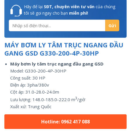
Hãy để lại
SĐT, chuyên viên tư vấn
của chúng
tôi sẽ gọi ngay cho bạn
miễn phí!
MÁY BƠM LY TÂM TRỤC NGANG ĐẦU
GANG GSD G330-200-4P-30HP
Máy bơm ly tâm trục ngang đầu gang GSD
Model: G330-200-4P-30HP
Công suất:
30
HP
Điện áp: 3pha/
380v
Cột áp: 31.0-28.0-24.0m
3
Lưu lượng:
148.0-185.0-222.0
m
/giờ
Xuất xứ:
Trung Quốc
Hotline: 0962 417 088