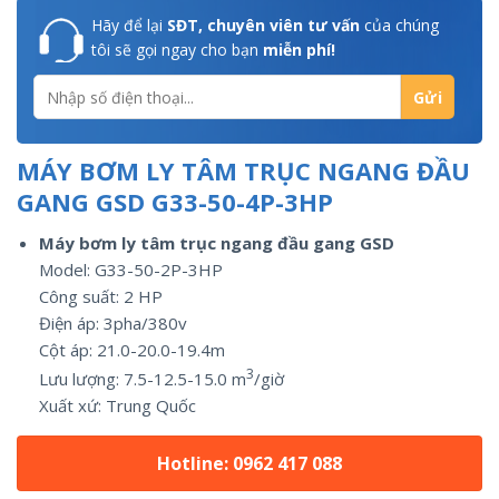
Hãy để lại
SĐT, chuyên viên tư vấn
của chúng
tôi sẽ gọi ngay cho bạn
miễn phí!
MÁY BƠM LY TÂM TRỤC NGANG ĐẦU
GANG GSD G33-50-4P-3HP
Máy bơm ly tâm trục ngang đầu gang GSD
Model: G33-50-2P-3HP
Công suất:
2
HP
Điện áp: 3pha/
380v
Cột áp: 21.0-20.0-19.4m
3
Lưu lượng:
7.5-12.5-15.0
m
/giờ
Xuất xứ:
Trung Quốc
Hotline: 0962 417 088