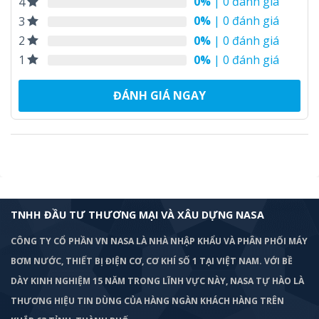
0%
| 0 đánh giá
4
0%
| 0 đánh giá
3
0%
| 0 đánh giá
2
0%
| 0 đánh giá
1
ĐÁNH GIÁ NGAY
TNHH ĐẦU TƯ THƯƠNG MẠI VÀ XÂU DỰNG NASA
CÔNG TY CỔ PHẦN VN NASA LÀ NHÀ NHẬP KHẨU VÀ PHÂN PHỐI MÁY
BƠM
NƯỚC, THIẾT BỊ ĐIỆN CƠ, CƠ KHÍ SỐ 1 TẠI VIỆT NAM. VỚI BỀ
DÀY KINH NGHIỆM 15 NĂM TRONG LĨNH VỰC NÀY, NASA TỰ HÀO LÀ
THƯƠNG HIỆU TIN DÙNG CỦA HÀNG NGÀN KHÁCH HÀNG TRÊN