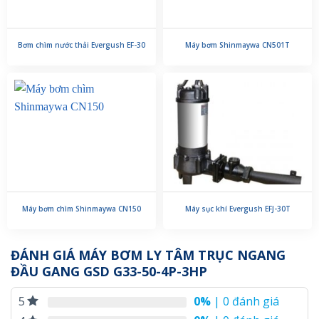
Bơm chìm nước thải Evergush EF-30
Máy bơm Shinmaywa CN501T
Máy bơm chìm Shinmaywa CN150
Máy sục khí Evergush EFJ-30T
ĐÁNH GIÁ MÁY BƠM LY TÂM TRỤC NGANG
ĐẦU GANG GSD G33-50-4P-3HP
0%
| 0 đánh giá
5