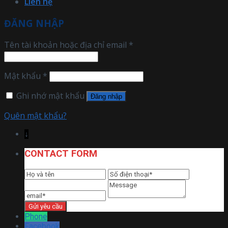
Liên hệ
ĐĂNG NHẬP
Tên tài khoản hoặc địa chỉ email
*
Mật khẩu
*
Ghi nhớ mật khẩu
Đăng nhập
Quên mật khẩu?
↓
CONTACT FORM
Phone
Facebook