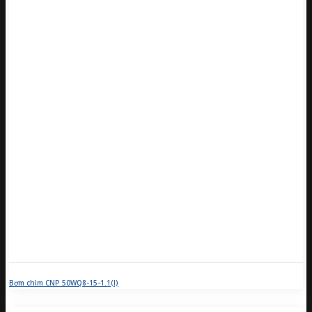
Bơm chìm CNP 50WQ8-15-1.1(I)