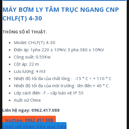
MÁY BƠM LY TÂM TRỤC NGANG CNP
CHLF(T) 4-30
THÔNG SỐ KĨ THUẬT.
Model: CHLF(T) 4-30
Điện áp: 1pha 220 ± 10%V; 3 pha 380 ± 10%V
Công suất: 0.55Kw
Cột áp: 22 m
Lưu lượng: 4 m3
Nhiệt độ tối đa của chất lỏng : -15 ° C ÷ + 110 ° C
Nhiệt độ tối đa của môi trường : lên đến + 40 ° C
Lớp cách điện : F – cấp bảo vệ IP 55
Xuất xứ China
Liên hệ ngay:
0962.417.088
Hotline: 0962 417 088
Chat với nhân viên qua Zalo