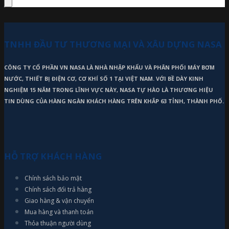
TNHH ĐẦU TƯ THƯƠNG MẠI VÀ XÂU DỰNG NASA
CÔNG TY CỔ PHẦN VN NASA LÀ NHÀ NHẬP KHẨU VÀ PHÂN PHỐI MÁY BƠM
NƯỚC, THIẾT BỊ ĐIỆN CƠ, CƠ KHÍ SỐ 1 TẠI VIỆT NAM. VỚI BỀ DÀY KINH
NGHIỆM 15 NĂM TRONG LĨNH VỰC NÀY, NASA TỰ HÀO LÀ THƯƠNG HIỆU
TIN DÙNG CỦA HÀNG NGÀN KHÁCH HÀNG TRÊN KHẮP 63 TỈNH, THÀNH PHỐ.
HỖ TRỢ KHÁCH HÀNG
Chính sách bảo mật
Chính sách đổi trả hàng
Giao hàng & vận chuyển
Mua hàng và thanh toán
Thỏa thuận người dùng