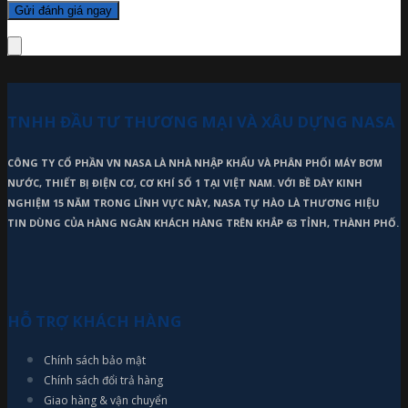
TNHH ĐẦU TƯ THƯƠNG MẠI VÀ XÂU DỰNG NASA
CÔNG TY CỔ PHẦN VN NASA LÀ NHÀ NHẬP KHẨU VÀ PHÂN PHỐI MÁY BƠM
NƯỚC, THIẾT BỊ ĐIỆN CƠ, CƠ KHÍ SỐ 1 TẠI VIỆT NAM. VỚI BỀ DÀY KINH
NGHIỆM 15 NĂM TRONG LĨNH VỰC NÀY, NASA TỰ HÀO LÀ THƯƠNG HIỆU
TIN DÙNG CỦA HÀNG NGÀN KHÁCH HÀNG TRÊN KHẮP 63 TỈNH, THÀNH PHỐ.
HỖ TRỢ KHÁCH HÀNG
Chính sách bảo mật
Chính sách đổi trả hàng
Giao hàng & vận chuyển