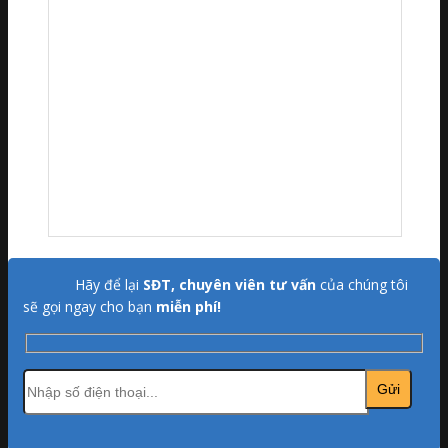
Hãy để lại
SĐT, chuyên viên tư vấn
của chúng tôi
sẽ gọi ngay cho bạn
miễn phí!