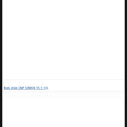
Bơm chìm CNP 50WQ8-15-1.1(I)