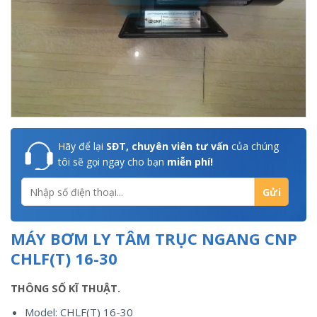
Hãy để lại
SĐT, chuyên viên tư vấn
của chúng
tôi sẽ gọi ngay cho bạn
miễn phí!
MÁY BƠM LY TÂM TRỤC NGANG CNP
CHLF(T) 16-30
THÔNG SỐ KĨ THUẬT.
Model: CHLF(T) 16-30