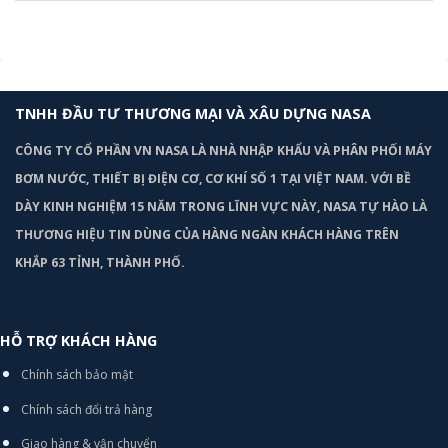
TNHH ĐẦU TƯ THƯƠNG MẠI VÀ XÂU DỰNG NASA
CÔNG TY CỔ PHẦN VN NASA LÀ NHÀ NHẬP KHẨU VÀ PHÂN PHỐI MÁY
BƠM
NƯỚC, THIẾT BỊ ĐIỆN CƠ, CƠ KHÍ SỐ 1 TẠI VIỆT NAM. VỚI BỀ
DÀY KINH NGHIỆM 15 NĂM TRONG LĨNH VỰC NÀY, NASA TỰ HÀO LÀ
THƯƠNG HIỆU TIN DÙNG CỦA HÀNG NGÀN KHÁCH HÀNG TRÊN
KHẮP 63 TỈNH, THÀNH PHỐ.
HỖ TRỢ KHÁCH HÀNG
Chính sách bảo mật
Chính sách đổi trả hàng
Giao hàng & vận chuyển