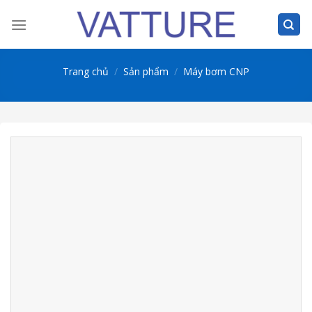
Skip
to
content
Trang chủ
/
Sản phẩm
/
Máy bơm CNP