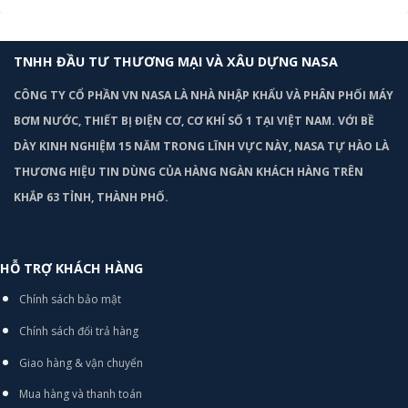
TNHH ĐẦU TƯ THƯƠNG MẠI VÀ XÂU DỰNG NASA
CÔNG TY CỔ PHẦN VN NASA LÀ NHÀ NHẬP KHẨU VÀ PHÂN PHỐI MÁY
BƠM
NƯỚC, THIẾT BỊ ĐIỆN CƠ, CƠ KHÍ SỐ 1 TẠI VIỆT NAM. VỚI BỀ
DÀY KINH NGHIỆM 15 NĂM TRONG LĨNH VỰC NÀY, NASA TỰ HÀO LÀ
THƯƠNG HIỆU TIN DÙNG CỦA HÀNG NGÀN KHÁCH HÀNG TRÊN
KHẮP 63 TỈNH, THÀNH PHỐ.
HỖ TRỢ KHÁCH HÀNG
Chính sách bảo mật
Chính sách đổi trả hàng
Giao hàng & vận chuyển
Mua hàng và thanh toán