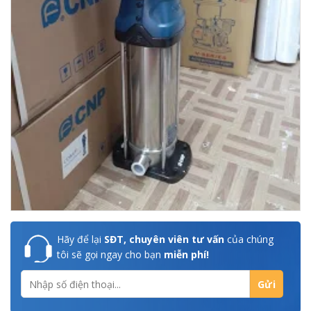
Hãy để lại
SĐT, chuyên viên tư vấn
của chúng
tôi sẽ gọi ngay cho bạn
miễn phí!