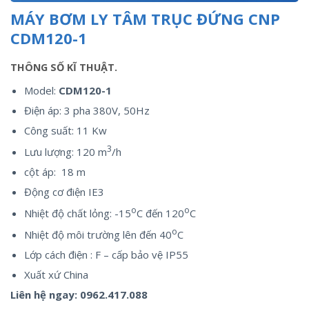
MÁY BƠM LY TÂM TRỤC ĐỨNG CNP
CDM120-1
THÔNG SỐ KĨ THUẬT.
Model:
CDM120-1
Điện áp: 3 pha 380V, 50Hz
Công suất: 11 Kw
3
Lưu lượng: 120 m
/h
cột áp: 18 m
Động cơ điện IE3
o
o
Nhiệt độ chất lỏng: -15
C đến 120
C
o
Nhiệt độ môi trường lên đến 40
C
Lớp cách điện : F – cấp bảo vệ IP55
Xuất xứ China
Liên hệ ngay:
0962.417.088