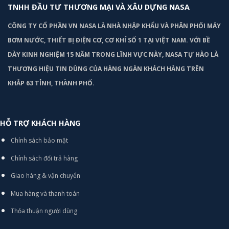
TNHH ĐẦU TƯ THƯƠNG MẠI VÀ XÂU DỰNG NASA
CÔNG TY CỔ PHẦN VN NASA LÀ NHÀ NHẬP KHẨU VÀ PHÂN PHỐI MÁY
BƠM
NƯỚC, THIẾT BỊ ĐIỆN CƠ, CƠ KHÍ SỐ 1 TẠI VIỆT NAM. VỚI BỀ
DÀY KINH NGHIỆM 15 NĂM TRONG LĨNH VỰC NÀY, NASA TỰ HÀO LÀ
THƯƠNG HIỆU TIN DÙNG CỦA HÀNG NGÀN KHÁCH HÀNG TRÊN
KHẮP 63 TỈNH, THÀNH PHỐ.
HỖ TRỢ KHÁCH HÀNG
Chính sách bảo mật
Chính sách đổi trả hàng
Giao hàng & vận chuyển
Mua hàng và thanh toán
Thỏa thuận người dùng