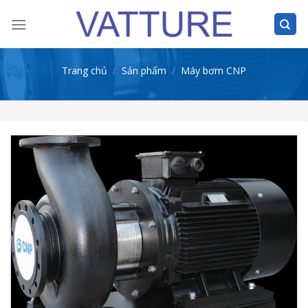
Skip
to
content
Trang chủ
/
Sản phẩm
/
Máy bơm CNP