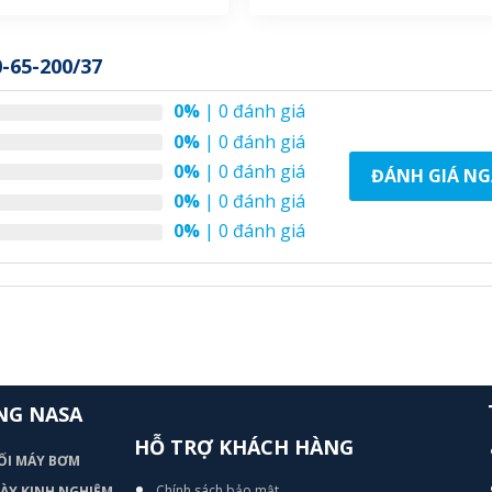
65-200/37
0%
| 0 đánh giá
0%
| 0 đánh giá
0%
| 0 đánh giá
ĐÁNH GIÁ NG
0%
| 0 đánh giá
0%
| 0 đánh giá
NG NASA
HỖ TRỢ KHÁCH HÀNG
ỐI MÁY BƠM
Chính sách bảo mật
 DÀY KINH NGHIỆM