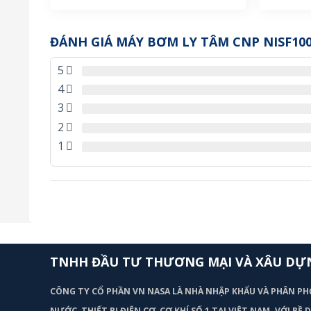
ĐÁNH GIÁ MÁY BƠM LY TÂM CNP NISF100-
5
4
3
2
1
TNHH ĐẦU TƯ THƯƠNG MẠI VÀ XÂU DỰ
CÔNG TY CỔ PHẦN VN NASA LÀ NHÀ NHẬP KHẨU VÀ PHÂN PH
NƯỚC, THIẾT BỊ ĐIỆN CƠ, CƠ KHÍ SỐ 1 TẠI VIỆT NAM. VỚI BỀ