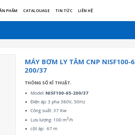
ẢN PHẨM
CATALOUAGE
TIN TỨC
LIÊN HỆ
MÁY BƠM LY TÂM CNP NISF100-6
200/37
THÔNG SỐ KĨ THUẬT.
Model:
NISF100-65-200/37
Điện áp: 3 pha 380V, 50Hz
Công suất: 37 Kw
3
Lưu lượng: 100 m
/h
cột áp: 67 m