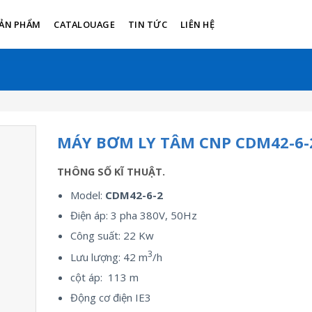
ẢN PHẨM
CATALOUAGE
TIN TỨC
LIÊN HỆ
MÁY BƠM LY TÂM CNP CDM42-6-
THÔNG SỐ KĨ THUẬT.
Model:
CDM42-6-2
Điện áp: 3 pha 380V, 50Hz
Công suất: 22 Kw
3
Lưu lượng: 42 m
/h
cột áp: 113 m
Động cơ điện IE3