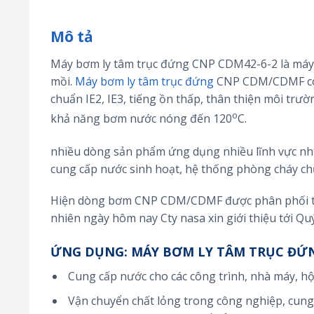
Mô tả
Máy bơm ly tâm trục đứng CNP CDM42-6-2 là máy 
mồi.
Máy bơm ly tâm trục đứng
CNP CDM/CDMF có k
chuẩn IE2, IE3, tiếng ồn thấp, thân thiện môi trườn
o
khả năng bơm nước nóng đến 120
C.
nhiều dòng sản phẩm ứng dụng nhiều lĩnh vực như 
cung cấp nước sinh hoạt, hệ thống phòng cháy ch
Hiện dòng bơm CNP CDM/CDMF được phân phối trê
nhiên ngày hôm nay Cty nasa xin giới thiệu tới
ỨNG DỤNG
: MÁY BƠM LY TÂM TRỤC ĐỨ
Cung cấp nước cho các công trình, nhà máy, hộ
Vận chuyển chất lỏng trong công nghiệp, cung 