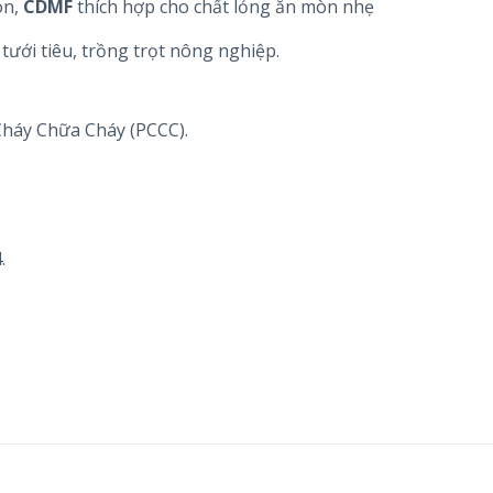
òn,
CDMF
thích hợp cho chất lỏng ăn mòn nhẹ
tưới tiêu, trồng trọt nông nghiệp.
Cháy Chữa Cháy (PCCC).
.