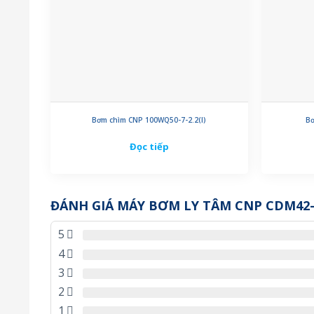
Bơm chìm CNP 100WQ50-7-2.2(I)
Bơ
Đọc tiếp
ĐÁNH GIÁ MÁY BƠM LY TÂM CNP CDM42-
5
4
3
2
1