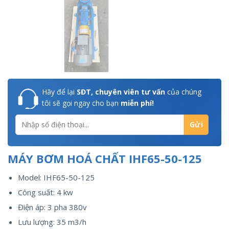
Hãy để lại
SĐT, chuyên viên tư vấn
của chúng
tôi sẽ gọi ngay cho bạn
miễn phí!
MÁY BƠM HOÁ CHẤT IHF65-50-125
Model: IHF65-50-125
Công suất: 4 kw
Điện áp: 3 pha 380v
Lưu lượng: 35 m3/h