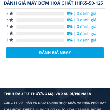
ĐÁNH GIÁ MÁY BƠM HOÁ CHẤT IHF65-50-125
0%
| 0 đánh giá
5
0%
| 0 đánh giá
4
0%
| 0 đánh giá
3
0%
| 0 đánh giá
2
0%
| 0 đánh giá
1
ĐÁNH GIÁ NGAY
TNHH ĐẦU TƯ THƯƠNG MẠI VÀ XÂU DỰNG NASA
CÔNG TY CỔ PHẦN VN NASA LÀ NHÀ NHẬP KHẨU VÀ PHÂN PHỐI MÁY
BƠM
NƯỚC, THIẾT BỊ ĐIỆN CƠ, CƠ KHÍ SỐ 1 TẠI VIỆT NAM. VỚI BỀ