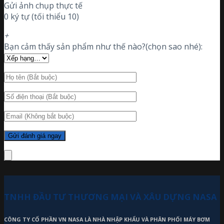
Gửi ảnh chụp thực tế
0 ký tự (tối thiểu 10)
+
Bạn cảm thấy sản phẩm như thế nào?(chọn sao nhé):
TNHH ĐẦU TƯ THƯƠNG MẠI VÀ XÂU DỰNG NASA
CÔNG TY CỔ PHẦN VN NASA LÀ NHÀ NHẬP KHẨU VÀ PHÂN PHỐI MÁY BƠM