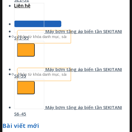
Liên hệ
Hotline: 0902 192 979
Máy bơm tăng áp biến tần SEKITANI
Tìm
S12-55
kiếm:
Máy bơm tăng áp biến tần SEKITANI
Tìm
S8-55
kiếm:
Máy bơm tăng áp biến tần SEKITANI
S6-45
Bài viết mới