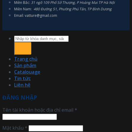
Miền Bắc:
31 ngõ 109 Phố Sở Thượng, P Hoàng Mai TP Hà Nội
Miền Nam:
480 Đường 51, Phường Phú Tân, TP Bình Dương
Email: vatture@gmail.com
Tìm
kiếm:
Trang chủ
Sản phẩm
Catalouage
Tin tức
Liên hệ
ĐĂNG NHẬP
Tên tài khoản hoặc địa chỉ email
*
Mật khẩu
*