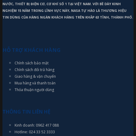
NƯỚC, THIẾT BỊ ĐIỆN CƠ, CƠ KHÍ SỐ 1 TẠI VIỆT NAM. VỚI BỀ DÀY KINH
NGHIỆM 15 NĂM TRONG LĨNH VỰC NÀY, NASA TỰ HÀO LÀ THƯƠNG HIỆU
TIN DÙNG CỦA HÀNG NGÀN KHÁCH HÀNG TRÊN KHẮP 63 TỈNH, THÀNH PHỐ.
HỖ TRỢ KHÁCH HÀNG
Chính sách bảo mật
Chính sách đổi trả hàng
Giao hàng & vận chuyển
Mua hàng và thanh toán
Thỏa thuận người dùng
THÔNG TIN LIÊN HỆ
Kinh doanh: 0962 417 088
Hotline: 024 33 52 3333