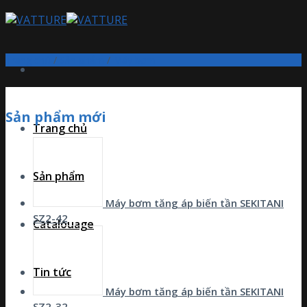
Skip
to
content
Trang chủ
/
Sản phẩm
/
Máy bơm
Sản phẩm mới
Trang chủ
Sản phẩm
Máy bơm tăng áp biến tần SEKITANI
SZ2-42
Catalouage
Tin tức
Máy bơm tăng áp biến tần SEKITANI
SZ2-32