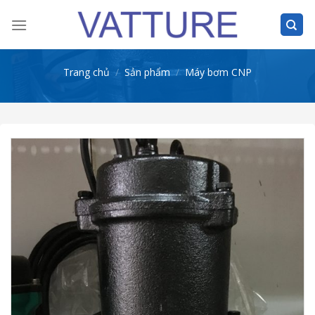
Skip
to
content
Trang chủ
/
Sản phẩm
/
Máy bơm CNP