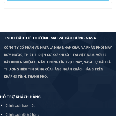
TNHH ĐẦU TƯ THƯƠNG MẠI VÀ XÂU DỰNG NASA
CÔNG TY CỔ PHẦN VN NASA LÀ NHÀ NHẬP KHẨU VÀ PHÂN PHỐI MÁY
BƠM
NƯỚC, THIẾT BỊ ĐIỆN CƠ, CƠ KHÍ SỐ 1 TẠI VIỆT NAM. VỚI BỀ
DÀY KINH NGHIỆM 15 NĂM TRONG LĨNH VỰC NÀY, NASA TỰ HÀO LÀ
THƯƠNG HIỆU TIN DÙNG CỦA HÀNG NGÀN KHÁCH HÀNG TRÊN
KHẮP 63 TỈNH, THÀNH PHỐ.
HỖ TRỢ KHÁCH HÀNG
Chính sách bảo mật
Chính sách đổi trả hàng