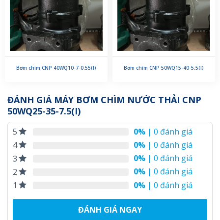
Bơm chìm CNP 40WQ10-7-0.55(I)
Bơm chìm CNP 50WQ15-40-5.5(I)
ĐÁNH GIÁ MÁY BƠM CHÌM NƯỚC THẢI CNP
50WQ25-35-7.5(I)
0%
| 0 đánh giá
5
0%
| 0 đánh giá
4
0%
| 0 đánh giá
3
0%
| 0 đánh giá
2
0%
| 0 đánh giá
1
ĐÁNH GIÁ NGAY