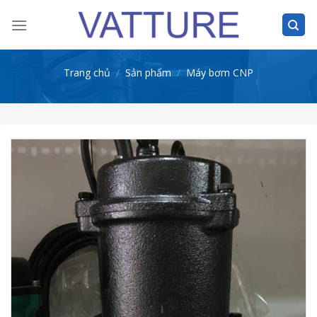
Skip
to
content
Trang chủ
/
Sản phẩm
/
Máy bơm CNP