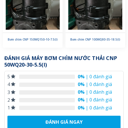
Bơm chìm CNP 150WQ150-10-7.5(I)
Bơm chìm CNP 100WQ80-35-18.5(I)
ĐÁNH GIÁ MÁY BƠM CHÌM NƯỚC THẢI CNP
50WQ20-30-5.5(I)
0%
| 0 đánh giá
5
0%
| 0 đánh giá
4
0%
| 0 đánh giá
3
0%
| 0 đánh giá
2
0%
| 0 đánh giá
1
ĐÁNH GIÁ NGAY