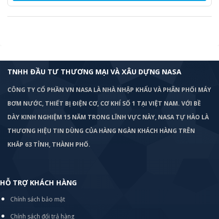
TNHH ĐẦU TƯ THƯƠNG MẠI VÀ XÂU DỰNG NASA
CÔNG TY CỔ PHẦN VN NASA LÀ NHÀ NHẬP KHẨU VÀ PHÂN PHỐI MÁY
BƠM
NƯỚC, THIẾT BỊ ĐIỆN CƠ, CƠ KHÍ SỐ 1 TẠI VIỆT NAM. VỚI BỀ
DÀY KINH NGHIỆM 15 NĂM TRONG LĨNH VỰC NÀY, NASA TỰ HÀO LÀ
THƯƠNG HIỆU TIN DÙNG CỦA HÀNG NGÀN KHÁCH HÀNG TRÊN
KHẮP 63 TỈNH, THÀNH PHỐ.
HỖ TRỢ KHÁCH HÀNG
Chính sách bảo mật
Chính sách đổi trả hàng