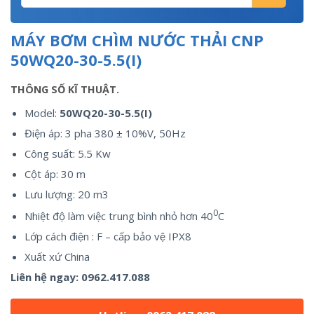
MÁY BƠM CHÌM NƯỚC THẢI CNP
50WQ20-30-5.5(I)
THÔNG SỐ KĨ THUẬT.
Model:
50WQ20-30-5.5(I)
Điện áp: 3 pha 380 ± 10%V, 50Hz
Công suất: 5.5 Kw
Cột áp: 30 m
Lưu lượng: 20 m3
0
Nhiệt độ làm việc trung bình nhỏ hơn 40
C
Lớp cách điện : F – cấp bảo vệ IPX8
Xuất xứ China
Liên hệ ngay:
0962.417.088