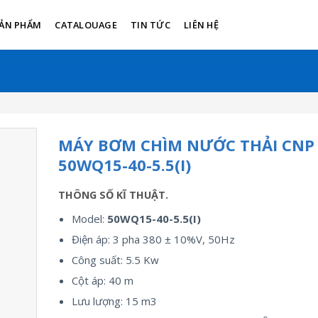
ẢN PHẨM
CATALOUAGE
TIN TỨC
LIÊN HỆ
MÁY BƠM CHÌM NƯỚC THẢI CNP
50WQ15-40-5.5(I)
THÔNG SỐ KĨ THUẬT.
Model:
50WQ15-40-5.5(I)
Điện áp: 3 pha 380 ± 10%V, 50Hz
Công suất: 5.5 Kw
Cột áp: 40 m
Lưu lượng: 15 m3