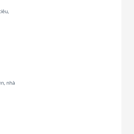
iêu,
ện, nhà