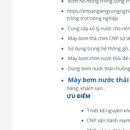
Bơm hố móng trong công tr
https://khoangiengcongnghie
trồng trọt nông nghiệp
Cung cấp xử lý nước cho nông
Máy bơm thả chìm CNP sử dụn
Sử dụng trong hệ thống gò, 
Máy bơm chìm nước thải để d
Dùng bơm nước thải chuồng t
Máy bơm nước thải
hàng, khách sạn…
ƯU ĐIỂM
Thiết kế nguyên kh
CNP vận hành mạnh 