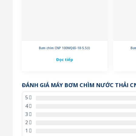
Bơm chìm CNP 100WQ65-18-5.5(I)
Bơm
Đọc tiếp
ĐÁNH GIÁ MÁY BƠM CHÌM NƯỚC THẢI CNP
5
4
3
2
1