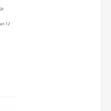
ất
an 12