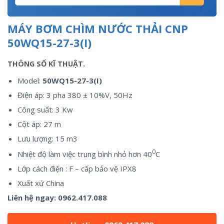
MÁY BƠM CHÌM NƯỚC THẢI CNP
50WQ15-27-3(I)
THÔNG SỐ KĨ THUẬT.
Model:
50WQ15-27-3(I)
Điện áp: 3 pha 380 ± 10%V, 50Hz
Công suất: 3 Kw
Cột áp: 27 m
Lưu lượng: 15 m3
0
Nhiệt độ làm việc trung bình nhỏ hơn 40
C
Lớp cách điện : F – cấp bảo vệ IPX8
Xuất xứ China
Liên hệ ngay:
0962.417.088