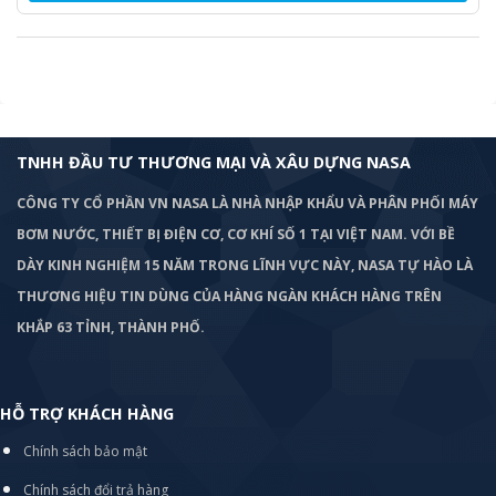
TNHH ĐẦU TƯ THƯƠNG MẠI VÀ XÂU DỰNG NASA
CÔNG TY CỔ PHẦN VN NASA LÀ NHÀ NHẬP KHẨU VÀ PHÂN PHỐI MÁY
BƠM
NƯỚC, THIẾT BỊ ĐIỆN CƠ, CƠ KHÍ SỐ 1 TẠI VIỆT NAM. VỚI BỀ
DÀY KINH NGHIỆM 15 NĂM TRONG LĨNH VỰC NÀY, NASA TỰ HÀO LÀ
THƯƠNG HIỆU TIN DÙNG CỦA HÀNG NGÀN KHÁCH HÀNG TRÊN
KHẮP 63 TỈNH, THÀNH PHỐ.
HỖ TRỢ KHÁCH HÀNG
Chính sách bảo mật
Chính sách đổi trả hàng