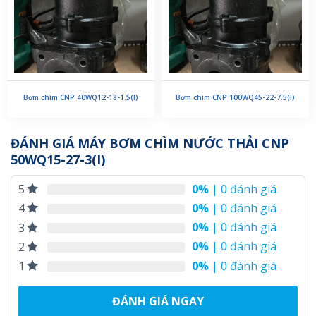
Bơm chìm CNP 40WQ12-18-1.5(I)
Bơm chìm CNP 100WQ45-22-7.5(I)
ĐÁNH GIÁ MÁY BƠM CHÌM NƯỚC THẢI CNP
50WQ15-27-3(I)
0%
| 0 đánh giá
5
0%
| 0 đánh giá
4
0%
| 0 đánh giá
3
0%
| 0 đánh giá
2
0%
| 0 đánh giá
1
ĐÁNH GIÁ NGAY