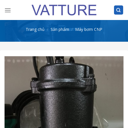
Skip
to
content
Trang chủ
/
Sản phẩm
/
Máy bơm CNP