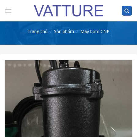
Skip
to
content
Trang chủ
/
Sản phẩm
/
Máy bơm CNP