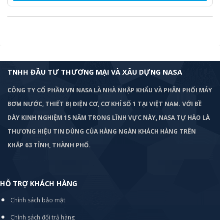
TNHH ĐẦU TƯ THƯƠNG MẠI VÀ XÂU DỰNG NASA
CÔNG TY CỔ PHẦN VN NASA LÀ NHÀ NHẬP KHẨU VÀ PHÂN PHỐI MÁY
BƠM
NƯỚC, THIẾT BỊ ĐIỆN CƠ, CƠ KHÍ SỐ 1 TẠI VIỆT NAM. VỚI BỀ
DÀY KINH NGHIỆM 15 NĂM TRONG LĨNH VỰC NÀY, NASA TỰ HÀO LÀ
THƯƠNG HIỆU TIN DÙNG CỦA HÀNG NGÀN KHÁCH HÀNG TRÊN
KHẮP 63 TỈNH, THÀNH PHỐ.
HỖ TRỢ KHÁCH HÀNG
Chính sách bảo mật
Chính sách đổi trả hàng