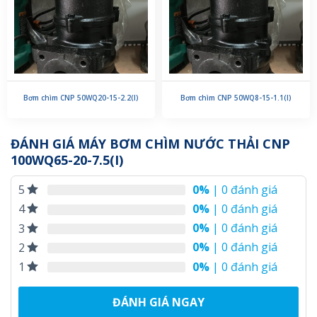
Bơm chìm CNP 50WQ20-15-2.2(I)
Bơm chìm CNP 50WQ8-15-1.1(I)
ĐÁNH GIÁ MÁY BƠM CHÌM NƯỚC THẢI CNP
100WQ65-20-7.5(I)
0%
| 0 đánh giá
5
0%
| 0 đánh giá
4
0%
| 0 đánh giá
3
0%
| 0 đánh giá
2
0%
| 0 đánh giá
1
ĐÁNH GIÁ NGAY