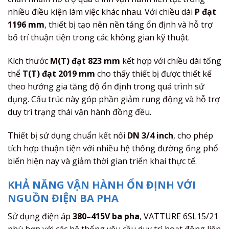
nhiều điều kiện làm việc khác nhau. Với chiều dài
P đạt
1196 mm
, thiết bị tạo nên nền tảng ổn định và hỗ trợ
bố trí thuận tiện trong các không gian kỹ thuật.
Kích thước
M(T) đạt 823 mm
kết hợp với chiều dài tổng
thể
T(T) đạt 2019 mm
cho thấy thiết bị được thiết kế
theo hướng gia tăng độ ổn định trong quá trình sử
dụng. Cấu trúc này góp phần giảm rung động và hỗ trợ
duy trì trạng thái vận hành đồng đều.
Thiết bị sử dụng chuẩn kết nối
DN 3/4 inch
, cho phép
tích hợp thuận tiện với nhiều hệ thống đường ống phổ
biến hiện nay và giảm thời gian triển khai thực tế.
KHẢ NĂNG VẬN HÀNH ỔN ĐỊNH VỚI
NGUỒN ĐIỆN BA PHA
Sử dụng điện áp
380–415V ba pha
, VATTURE 6SL15/21
phù hợp với các hệ thống yêu cầu duy trì hoạt động liên