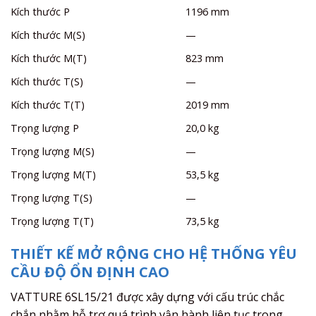
Kích thước P
1196 mm
Kích thước M(S)
—
Kích thước M(T)
823 mm
Kích thước T(S)
—
Kích thước T(T)
2019 mm
Trọng lượng P
20,0 kg
Trọng lượng M(S)
—
Trọng lượng M(T)
53,5 kg
Trọng lượng T(S)
—
Trọng lượng T(T)
73,5 kg
THIẾT KẾ MỞ RỘNG CHO HỆ THỐNG YÊU
CẦU ĐỘ ỔN ĐỊNH CAO
VATTURE 6SL15/21 được xây dựng với cấu trúc chắc
chắn nhằm hỗ trợ quá trình vận hành liên tục trong