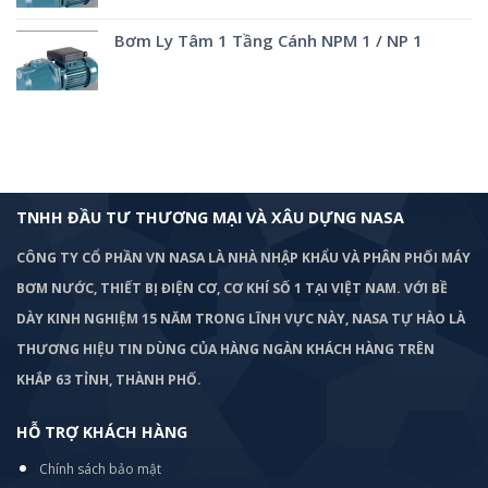
Bơm Ly Tâm 1 Tầng Cánh NPM 1 / NP 1
TNHH ĐẦU TƯ THƯƠNG MẠI VÀ XÂU DỰNG NASA
CÔNG TY CỔ PHẦN VN NASA LÀ NHÀ NHẬP KHẨU VÀ PHÂN PHỐI MÁY
BƠM
NƯỚC, THIẾT BỊ ĐIỆN CƠ, CƠ KHÍ SỐ 1 TẠI VIỆT NAM. VỚI BỀ
DÀY KINH NGHIỆM 15 NĂM TRONG LĨNH VỰC NÀY, NASA TỰ HÀO LÀ
THƯƠNG HIỆU TIN DÙNG CỦA HÀNG NGÀN KHÁCH HÀNG TRÊN
KHẮP 63 TỈNH, THÀNH PHỐ.
HỖ TRỢ KHÁCH HÀNG
Chính sách bảo mật