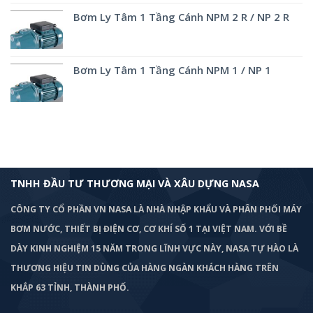
Bơm Ly Tâm 1 Tầng Cánh NPM 2 R / NP 2 R
Bơm Ly Tâm 1 Tầng Cánh NPM 1 / NP 1
TNHH ĐẦU TƯ THƯƠNG MẠI VÀ XÂU DỰNG NASA
CÔNG TY CỔ PHẦN VN NASA LÀ NHÀ NHẬP KHẨU VÀ PHÂN PHỐI MÁY
BƠM
NƯỚC, THIẾT BỊ ĐIỆN CƠ, CƠ KHÍ SỐ 1 TẠI VIỆT NAM. VỚI BỀ
DÀY KINH NGHIỆM 15 NĂM TRONG LĨNH VỰC NÀY, NASA TỰ HÀO LÀ
THƯƠNG HIỆU TIN DÙNG CỦA HÀNG NGÀN KHÁCH HÀNG TRÊN
KHẮP 63 TỈNH, THÀNH PHỐ.