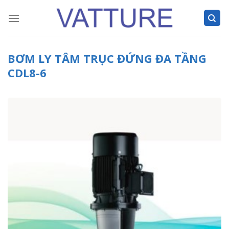
Skip
to
content
BƠM LY TÂM TRỤC ĐỨNG ĐA TẦNG
CDL8-6