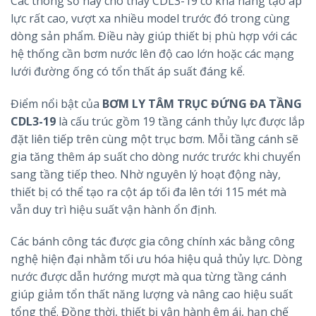
Các thông số này cho thấy CDL3-19 có khả năng tạo áp
lực rất cao, vượt xa nhiều model trước đó trong cùng
dòng sản phẩm. Điều này giúp thiết bị phù hợp với các
hệ thống cần bơm nước lên độ cao lớn hoặc các mạng
lưới đường ống có tổn thất áp suất đáng kể.
Điểm nổi bật của
BƠM LY TÂM TRỤC ĐỨNG ĐA TẦNG
CDL3-19
là cấu trúc gồm 19 tầng cánh thủy lực được lắp
đặt liên tiếp trên cùng một trục bơm. Mỗi tầng cánh sẽ
gia tăng thêm áp suất cho dòng nước trước khi chuyển
sang tầng tiếp theo. Nhờ nguyên lý hoạt động này,
thiết bị có thể tạo ra cột áp tối đa lên tới 115 mét mà
vẫn duy trì hiệu suất vận hành ổn định.
Các bánh công tác được gia công chính xác bằng công
nghệ hiện đại nhằm tối ưu hóa hiệu quả thủy lực. Dòng
nước được dẫn hướng mượt mà qua từng tầng cánh
giúp giảm tổn thất năng lượng và nâng cao hiệu suất
tổng thể. Đồng thời, thiết bị vận hành êm ái, hạn chế