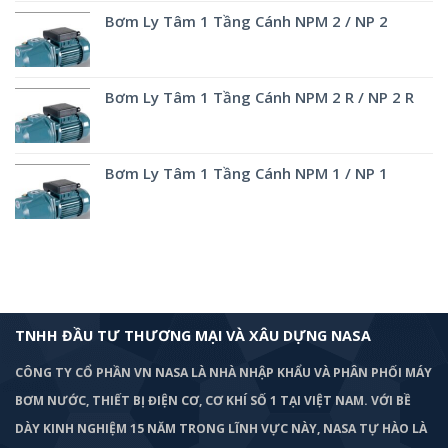
Bơm Ly Tâm 1 Tầng Cánh NPM 2 / NP 2
Bơm Ly Tâm 1 Tầng Cánh NPM 2 R / NP 2 R
Bơm Ly Tâm 1 Tầng Cánh NPM 1 / NP 1
TNHH ĐẦU TƯ THƯƠNG MẠI VÀ XÂU DỰNG NASA
CÔNG TY CỔ PHẦN VN NASA LÀ NHÀ NHẬP KHẨU VÀ PHÂN PHỐI MÁY
BƠM
NƯỚC, THIẾT BỊ ĐIỆN CƠ, CƠ KHÍ SỐ 1 TẠI VIỆT NAM. VỚI BỀ
DÀY KINH NGHIỆM 15 NĂM TRONG LĨNH VỰC NÀY, NASA TỰ HÀO LÀ