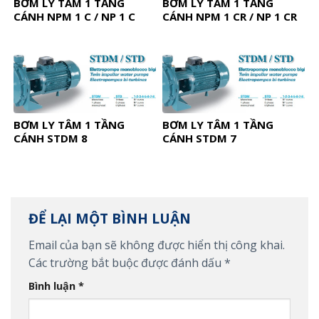
BƠM LY TÂM 1 TẦNG
BƠM LY TÂM 1 TẦNG
CÁNH NPM 1 C / NP 1 C
CÁNH NPM 1 CR / NP 1 CR
BƠM LY TÂM 1 TẦNG
BƠM LY TÂM 1 TẦNG
CÁNH STDM 8
CÁNH STDM 7
ĐỂ LẠI MỘT BÌNH LUẬN
Email của bạn sẽ không được hiển thị công khai.
Các trường bắt buộc được đánh dấu
*
Bình luận
*