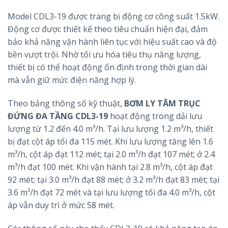
Model CDL3-19 được trang bị động cơ công suất 1.5kW.
Động cơ được thiết kế theo tiêu chuẩn hiện đại, đảm
bảo khả năng vận hành liên tục với hiệu suất cao và độ
bền vượt trội. Nhờ tối ưu hóa tiêu thụ năng lượng,
thiết bị có thể hoạt động ổn định trong thời gian dài
mà vẫn giữ mức điện năng hợp lý.
Theo bảng thông số kỹ thuật,
BƠM LY TÂM TRỤC
ĐỨNG ĐA TẦNG CDL3-19
hoạt động trong dải lưu
lượng từ 1.2 đến 4.0 m³/h. Tại lưu lượng 1.2 m³/h, thiết
bị đạt cột áp tối đa 115 mét. Khi lưu lượng tăng lên 1.6
m³/h, cột áp đạt 112 mét; tại 2.0 m³/h đạt 107 mét; ở 2.4
m³/h đạt 100 mét. Khi vận hành tại 2.8 m³/h, cột áp đạt
92 mét; tại 3.0 m³/h đạt 88 mét; ở 3.2 m³/h đạt 83 mét; tại
3.6 m³/h đạt 72 mét và tại lưu lượng tối đa 4.0 m³/h, cột
áp vẫn duy trì ở mức 58 mét.