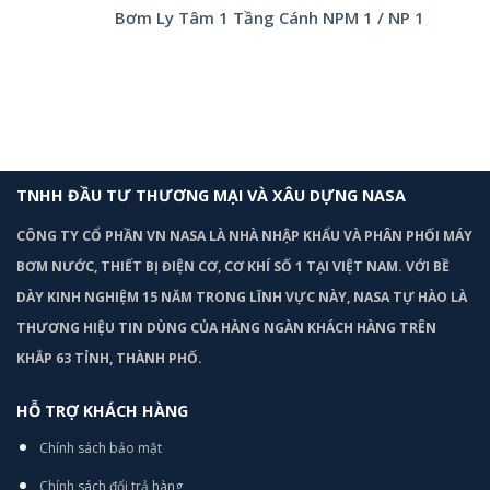
Bơm Ly Tâm 1 Tầng Cánh NPM 1 / NP 1
TNHH ĐẦU TƯ THƯƠNG MẠI VÀ XÂU DỰNG NASA
CÔNG TY CỔ PHẦN VN NASA LÀ NHÀ NHẬP KHẨU VÀ PHÂN PHỐI MÁY
BƠM
NƯỚC, THIẾT BỊ ĐIỆN CƠ, CƠ KHÍ SỐ 1 TẠI VIỆT NAM. VỚI BỀ
DÀY KINH NGHIỆM 15 NĂM TRONG LĨNH VỰC NÀY, NASA TỰ HÀO LÀ
THƯƠNG HIỆU TIN DÙNG CỦA HÀNG NGÀN KHÁCH HÀNG TRÊN
KHẮP 63 TỈNH, THÀNH PHỐ.
HỖ TRỢ KHÁCH HÀNG
Chính sách bảo mật
Chính sách đổi trả hàng