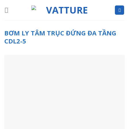
Skip
to
content
BƠM LY TÂM TRỤC ĐỨNG ĐA TẦNG
CDL2-5