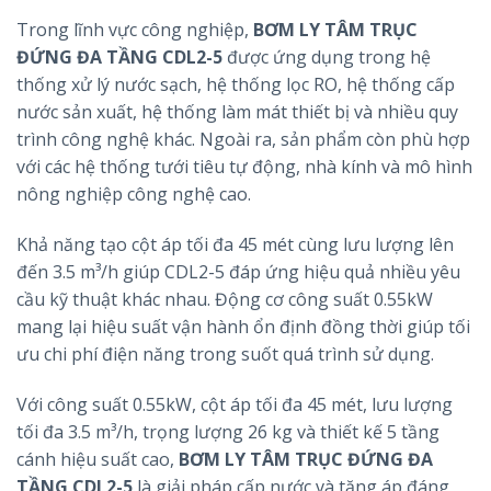
Trong lĩnh vực công nghiệp,
BƠM LY TÂM TRỤC
ĐỨNG ĐA TẦNG CDL2-5
được ứng dụng trong hệ
thống xử lý nước sạch, hệ thống lọc RO, hệ thống cấp
nước sản xuất, hệ thống làm mát thiết bị và nhiều quy
trình công nghệ khác. Ngoài ra, sản phẩm còn phù hợp
với các hệ thống tưới tiêu tự động, nhà kính và mô hình
nông nghiệp công nghệ cao.
Khả năng tạo cột áp tối đa 45 mét cùng lưu lượng lên
đến 3.5 m³/h giúp CDL2-5 đáp ứng hiệu quả nhiều yêu
cầu kỹ thuật khác nhau. Động cơ công suất 0.55kW
mang lại hiệu suất vận hành ổn định đồng thời giúp tối
ưu chi phí điện năng trong suốt quá trình sử dụng.
Với công suất 0.55kW, cột áp tối đa 45 mét, lưu lượng
tối đa 3.5 m³/h, trọng lượng 26 kg và thiết kế 5 tầng
cánh hiệu suất cao,
BƠM LY TÂM TRỤC ĐỨNG ĐA
TẦNG CDL2-5
là giải pháp cấp nước và tăng áp đáng