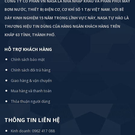
CÔNG TY CỔ PHẦN VN NASA LÀ NHÀ NHẬP KHẨU VÀ PHÂN PHỐI MÁY
BƠM
NƯỚC, THIẾT BỊ ĐIỆN CƠ, CƠ KHÍ SỐ 1 TẠI VIỆT NAM. VỚI BỀ
DÀY KINH NGHIỆM 15 NĂM TRONG LĨNH VỰC NÀY, NASA TỰ HÀO LÀ
THƯƠNG HIỆU TIN DÙNG CỦA HÀNG NGÀN KHÁCH HÀNG TRÊN
KHẮP 63 TỈNH, THÀNH PHỐ.
HỖ TRỢ KHÁCH HÀNG
Chính sách bảo mật
Chính sách đổi trả hàng
Giao hàng & vận chuyển
Mua hàng và thanh toán
Thỏa thuận người dùng
THÔNG TIN LIÊN HỆ
Kinh doanh: 0962 417 088