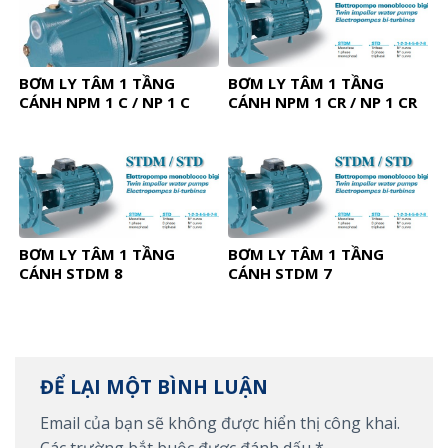
BƠM LY TÂM 1 TẦNG
BƠM LY TÂM 1 TẦNG
CÁNH NPM 1 C / NP 1 C
CÁNH NPM 1 CR / NP 1 CR
BƠM LY TÂM 1 TẦNG
BƠM LY TÂM 1 TẦNG
CÁNH STDM 8
CÁNH STDM 7
ĐỂ LẠI MỘT BÌNH LUẬN
Email của bạn sẽ không được hiển thị công khai.