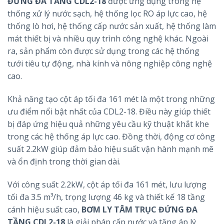
ĐỨNG ĐA TẦNG CDL2-18
được ứng dụng trong hệ
thống xử lý nước sạch, hệ thống lọc RO áp lực cao, hệ
thống lò hơi, hệ thống cấp nước sản xuất, hệ thống làm
mát thiết bị và nhiều quy trình công nghệ khác. Ngoài
ra, sản phẩm còn được sử dụng trong các hệ thống
tưới tiêu tự động, nhà kính và nông nghiệp công nghệ
cao.
Khả năng tạo cột áp tối đa 161 mét là một trong những
ưu điểm nổi bật nhất của CDL2-18. Điều này giúp thiết
bị đáp ứng hiệu quả những yêu cầu kỹ thuật khắt khe
trong các hệ thống áp lực cao. Đồng thời, động cơ công
suất 2.2kW giúp đảm bảo hiệu suất vận hành mạnh mẽ
và ổn định trong thời gian dài.
Với công suất 2.2kW, cột áp tối đa 161 mét, lưu lượng
tối đa 3.5 m³/h, trọng lượng 46 kg và thiết kế 18 tầng
cánh hiệu suất cao,
BƠM LY TÂM TRỤC ĐỨNG ĐA
TẦNG CDL2-18
là giải pháp cấp nước và tăng áp lý