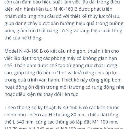
còn cần đảm bảo hiệu suất làm việc lâu dài trong điều
kiện vận hành liên tục. N 40-160 B được phát triển
nhằm đáp ứng nhu cầu đó với thiết kế thủy lực tối ưu,
giúp dòng chảy được dẫn hướng hiệu quả trong buồng
bơm, giảm tổn thất năng lượng và tăng hiệu suất tổng
thể của hệ thống.
Model N 40-160 B có kết cấu nhỏ gọn, thuận tiện cho
việc lắp đặt trong các phòng máy có không gian hạn
chế. Thân bơm được chế tạo từ gang đúc chất lượng
cao, giúp tăng độ bền cơ học và khả năng chịu áp lực
trong quá trình vận hành. Thiết kế này cũng giúp bơm
hoạt động ổn định trong môi trường có rung động nhẹ
hoặc điều kiện tải thay đổi liên tục.
Theo thông số kỹ thuật, N 40-160 B có các kích thước
chính như chiều cao H khoảng 80 mm, chiều dài tổng
thể L 540 mm, cùng các thông số lắp đặt M1 100 mm,
M2 70 mm, N1 240 mm và N2 190 mm. Đường kính trục