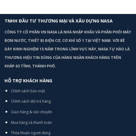
TNHH ĐẦU TƯ THƯƠNG MẠI VÀ XÂU DỰNG NASA
CÔNG TY CỔ PHẦN VN NASA LÀ NHÀ NHẬP KHẨU VÀ PHÂN PHỐI MÁY
BƠM
NƯỚC, THIẾT BỊ ĐIỆN CƠ, CƠ KHÍ SỐ 1 TẠI VIỆT NAM. VỚI BỀ
DÀY KINH NGHIỆM 15 NĂM TRONG LĨNH VỰC NÀY, NASA TỰ HÀO LÀ
THƯƠNG HIỆU TIN DÙNG CỦA HÀNG NGÀN KHÁCH HÀNG TRÊN
KHẮP 63 TỈNH, THÀNH PHỐ.
HỖ TRỢ KHÁCH HÀNG
Chính sách bảo mật
Chính sách đổi trả hàng
Giao hàng & vận chuyển
Mua hàng và thanh toán
Thỏa thuận người dùng