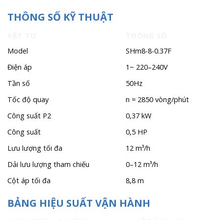
THÔNG SỐ KỸ THUẬT
VẬT TƯ
THÔNG SỐ
Model
SHm8-8-0.37F
Điện áp
1~ 220–240V
Tần số
50Hz
Tốc độ quay
n ≈ 2850 vòng/phút
Công suất P2
0,37 kW
Công suất
0,5 HP
Lưu lượng tối đa
12 m³/h
Dải lưu lượng tham chiếu
0–12 m³/h
Cột áp tối đa
8,8 m
BẢNG HIỆU SUẤT VẬN HÀNH