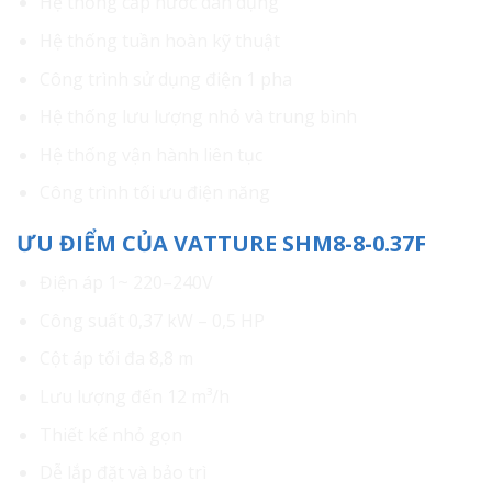
Hệ thống cấp nước dân dụng
Hệ thống tuần hoàn kỹ thuật
Công trình sử dụng điện 1 pha
Hệ thống lưu lượng nhỏ và trung bình
Hệ thống vận hành liên tục
Công trình tối ưu điện năng
ƯU ĐIỂM CỦA VATTURE SHM8-8-0.37F
Điện áp 1~ 220–240V
Công suất 0,37 kW – 0,5 HP
Cột áp tối đa 8,8 m
Lưu lượng đến 12 m³/h
Thiết kế nhỏ gọn
Dễ lắp đặt và bảo trì