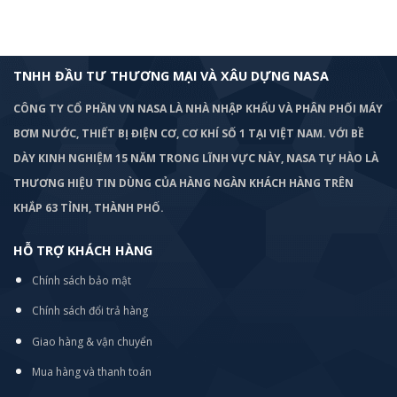
TNHH ĐẦU TƯ THƯƠNG MẠI VÀ XÂU DỰNG NASA
CÔNG TY CỔ PHẦN VN NASA LÀ NHÀ NHẬP KHẨU VÀ PHÂN PHỐI MÁY
BƠM
NƯỚC, THIẾT BỊ ĐIỆN CƠ, CƠ KHÍ SỐ 1 TẠI VIỆT NAM. VỚI BỀ
DÀY KINH NGHIỆM 15 NĂM TRONG LĨNH VỰC NÀY, NASA TỰ HÀO LÀ
THƯƠNG HIỆU TIN DÙNG CỦA HÀNG NGÀN KHÁCH HÀNG TRÊN
KHẮP 63 TỈNH, THÀNH PHỐ.
HỖ TRỢ KHÁCH HÀNG
Chính sách bảo mật
Chính sách đổi trả hàng
Giao hàng & vận chuyển
Mua hàng và thanh toán