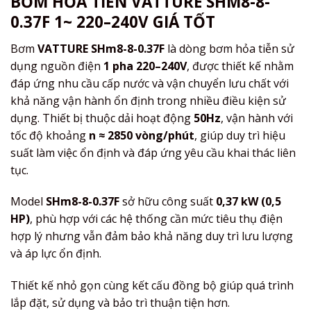
BƠM HỎA TIỄN VATTURE SHM8-8-
0.37F 1~ 220–240V GIÁ TỐT
Bơm
VATTURE SHm8-8-0.37F
là dòng bơm hỏa tiễn sử
dụng nguồn điện
1 pha 220–240V
, được thiết kế nhằm
đáp ứng nhu cầu cấp nước và vận chuyển lưu chất với
khả năng vận hành ổn định trong nhiều điều kiện sử
dụng. Thiết bị thuộc dải hoạt động
50Hz
, vận hành với
tốc độ khoảng
n ≈ 2850 vòng/phút
, giúp duy trì hiệu
suất làm việc ổn định và đáp ứng yêu cầu khai thác liên
tục.
Model
SHm8-8-0.37F
sở hữu công suất
0,37 kW (0,5
HP)
, phù hợp với các hệ thống cần mức tiêu thụ điện
hợp lý nhưng vẫn đảm bảo khả năng duy trì lưu lượng
và áp lực ổn định.
Thiết kế nhỏ gọn cùng kết cấu đồng bộ giúp quá trình
lắp đặt, sử dụng và bảo trì thuận tiện hơn.