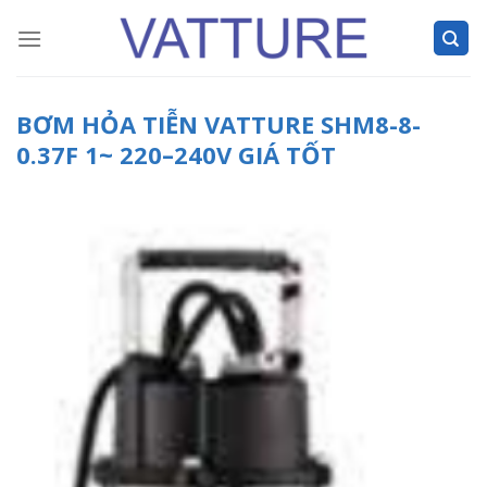
Skip
to
content
BƠM HỎA TIỄN VATTURE SHM8-8-
0.37F 1~ 220–240V GIÁ TỐT