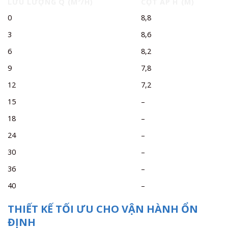
LƯU LƯỢNG Q (M³/H)
CỘT ÁP H (M)
0
8,8
3
8,6
6
8,2
9
7,8
12
7,2
15
–
18
–
24
–
30
–
36
–
40
–
THIẾT KẾ TỐI ƯU CHO VẬN HÀNH ỔN
ĐỊNH