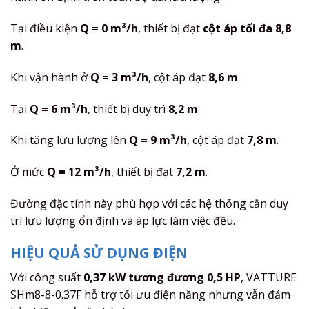
Tại điều kiện
Q = 0 m³/h
, thiết bị đạt
cột áp tối đa 8,8
m
.
Khi vận hành ở
Q = 3 m³/h
, cột áp đạt
8,6 m
.
Tại
Q = 6 m³/h
, thiết bị duy trì
8,2 m
.
Khi tăng lưu lượng lên
Q = 9 m³/h
, cột áp đạt
7,8 m
.
Ở mức
Q = 12 m³/h
, thiết bị đạt
7,2 m
.
Đường đặc tính này phù hợp với các hệ thống cần duy
trì lưu lượng ổn định và áp lực làm việc đều.
HIỆU QUẢ SỬ DỤNG ĐIỆN
Với công suất
0,37 kW tương đương 0,5 HP
, VATTURE
SHm8-8-0.37F hỗ trợ tối ưu điện năng nhưng vẫn đảm