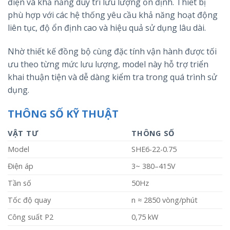
điện và khả năng duy trì lưu lượng ổn định. Thiết bị
phù hợp với các hệ thống yêu cầu khả năng hoạt động
liên tục, độ ổn định cao và hiệu quả sử dụng lâu dài.
Nhờ thiết kế đồng bộ cùng đặc tính vận hành được tối
ưu theo từng mức lưu lượng, model này hỗ trợ triển
khai thuận tiện và dễ dàng kiểm tra trong quá trình sử
dụng.
THÔNG SỐ KỸ THUẬT
VẬT TƯ
THÔNG SỐ
Model
SHE6-22-0.75
Điện áp
3~ 380–415V
Tần số
50Hz
Tốc độ quay
n ≈ 2850 vòng/phút
Công suất P2
0,75 kW