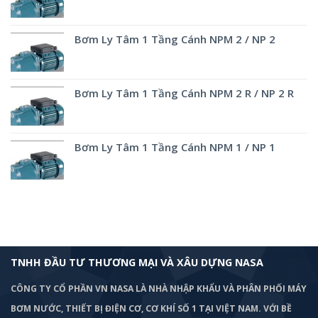
Bơm Ly Tâm 1 Tầng Cánh NPM 2 / NP 2
Bơm Ly Tâm 1 Tầng Cánh NPM 2 R / NP 2 R
Bơm Ly Tâm 1 Tầng Cánh NPM 1 / NP 1
TNHH ĐẦU TƯ THƯƠNG MẠI VÀ XÂU DỰNG NASA
CÔNG TY CỔ PHẦN VN NASA LÀ NHÀ NHẬP KHẨU VÀ PHÂN PHỐI MÁY
BƠM
NƯỚC, THIẾT BỊ ĐIỆN CƠ, CƠ KHÍ SỐ 1 TẠI VIỆT NAM. VỚI BỀ