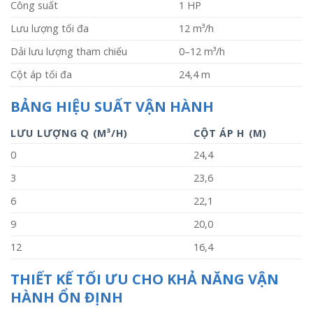
Công suất
1 HP
Lưu lượng tối đa
12 m³/h
Dải lưu lượng tham chiếu
0–12 m³/h
Cột áp tối đa
24,4 m
BẢNG HIỆU SUẤT VẬN HÀNH
LƯU LƯỢNG Q (M³/H)
CỘT ÁP H (M)
0
24,4
3
23,6
6
22,1
9
20,0
12
16,4
THIẾT KẾ TỐI ƯU CHO KHẢ NĂNG VẬN
HÀNH ỔN ĐỊNH