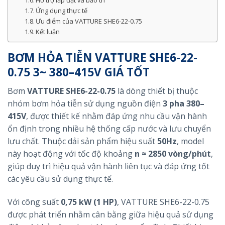
Hỗ trợ lắp đặt và bảo trì
Ứng dụng thực tế
Ưu điểm của VATTURE SHE6-22-0.75
Kết luận
BƠM HỎA TIỄN VATTURE SHE6-22-
0.75 3~ 380–415V GIÁ TỐT
Bơm
VATTURE SHE6-22-0.75
là dòng thiết bị thuộc
nhóm bơm hỏa tiễn sử dụng nguồn điện
3 pha 380–
415V
, được thiết kế nhằm đáp ứng nhu cầu vận hành
ổn định trong nhiều hệ thống cấp nước và lưu chuyển
lưu chất. Thuộc dải sản phẩm hiệu suất
50Hz
, model
này hoạt động với tốc độ khoảng
n ≈ 2850 vòng/phút
,
giúp duy trì hiệu quả vận hành liên tục và đáp ứng tốt
các yêu cầu sử dụng thực tế.
Với công suất
0,75 kW (1 HP)
, VATTURE SHE6-22-0.75
được phát triển nhằm cân bằng giữa hiệu quả sử dụng