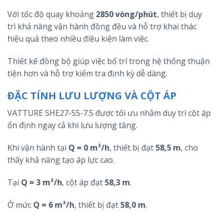
Với tốc độ quay khoảng
2850 vòng/phút
, thiết bị duy
trì khả năng vận hành đồng đều và hỗ trợ khai thác
hiệu quả theo nhiều điều kiện làm việc.
Thiết kế đồng bộ giúp việc bố trí trong hệ thống thuận
tiện hơn và hỗ trợ kiểm tra định kỳ dễ dàng.
ĐẶC TÍNH LƯU LƯỢNG VÀ CỘT ÁP
VATTURE SHE27-55-7.5 được tối ưu nhằm duy trì cột áp
ổn định ngay cả khi lưu lượng tăng.
Khi vận hành tại
Q = 0 m³/h
, thiết bị đạt
58,5 m
, cho
thấy khả năng tạo áp lực cao.
Tại
Q = 3 m³/h
, cột áp đạt
58,3 m
.
Ở mức
Q = 6 m³/h
, thiết bị đạt
58,0 m
.