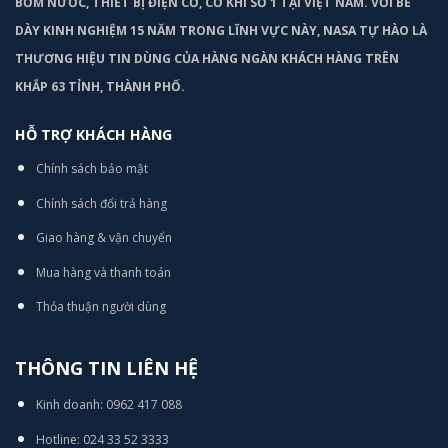
BƠM
NƯỚC, THIẾT BỊ ĐIỆN CƠ, CƠ KHÍ SỐ 1 TẠI VIỆT NAM. VỚI BỀ
DÀY KINH NGHIỆM 15 NĂM TRONG LĨNH VỰC NÀY, NASA TỰ HÀO LÀ
THƯƠNG HIỆU TIN DÙNG CỦA HÀNG NGÀN KHÁCH HÀNG TRÊN
KHẮP 63 TỈNH, THÀNH PHỐ.
HỖ TRỢ KHÁCH HÀNG
Chính sách bảo mật
Chính sách đổi trả hàng
Giao hàng & vận chuyển
Mua hàng và thanh toán
Thỏa thuận người dùng
THÔNG TIN LIÊN HỆ
Kinh doanh: 0962 417 088
Hotline: 024 33 52 3333