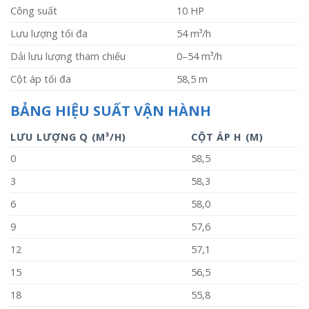
Công suất
10 HP
Lưu lượng tối đa
54 m³/h
Dải lưu lượng tham chiếu
0–54 m³/h
Cột áp tối đa
58,5 m
BẢNG HIỆU SUẤT VẬN HÀNH
LƯU LƯỢNG Q (M³/H)
CỘT ÁP H (M)
0
58,5
3
58,3
6
58,0
9
57,6
12
57,1
15
56,5
18
55,8