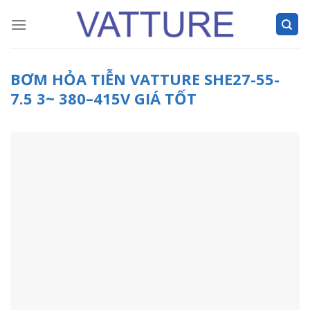
Skip
to
content
BƠM HỎA TIỄN VATTURE SHE27-55-
7.5 3~ 380–415V GIÁ TỐT