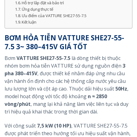
Hỗ trợ lắp đặt và bảo trì
Ứng dụng thực tế
Ưu điểm của VATTURE SHE27-55-7.5
Kết luận
BƠM HỎA TIỄN VATTURE SHE27-55-
7.5 3~ 380–415V GIÁ TỐT
Bơm
VATTURE SHE27-55-7.5
là dòng thiết bị thuộc
nhóm bơm hỏa tiễn VATTURE sử dụng nguồn điện
3
pha 380–415V
, được thiết kế nhằm đáp ứng nhu cầu
vận hành ổn định cho các hệ thống cấp nước yêu cầu
lưu lượng lớn và cột áp cao. Thuộc dải hiệu suất
50Hz
,
model hoạt động với tốc độ khoảng
n ≈ 2850
vòng/phút
, mang lại khả năng làm việc liên tục và duy
trì hiệu quả khai thác trong thời gian dài.
Với công suất
7,5 kW (10 HP)
, VATTURE SHE27-55-7.5
được phát triển theo hướng tối ưu hiệu suất vận hành,