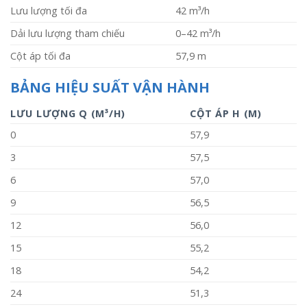
Lưu lượng tối đa
42 m³/h
Dải lưu lượng tham chiếu
0–42 m³/h
Cột áp tối đa
57,9 m
BẢNG HIỆU SUẤT VẬN HÀNH
LƯU LƯỢNG Q (M³/H)
CỘT ÁP H (M)
0
57,9
3
57,5
6
57,0
9
56,5
12
56,0
15
55,2
18
54,2
24
51,3