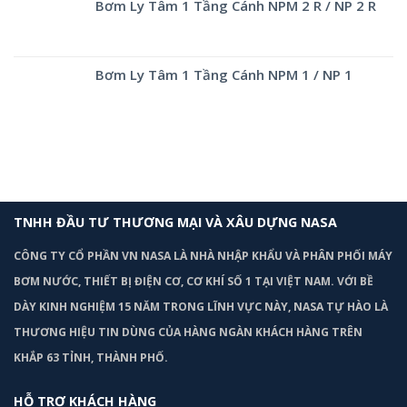
Bơm Ly Tâm 1 Tầng Cánh NPM 2 R / NP 2 R
Bơm Ly Tâm 1 Tầng Cánh NPM 1 / NP 1
TNHH ĐẦU TƯ THƯƠNG MẠI VÀ XÂU DỰNG NASA
CÔNG TY CỔ PHẦN VN NASA LÀ NHÀ NHẬP KHẨU VÀ PHÂN PHỐI MÁY
BƠM
NƯỚC, THIẾT BỊ ĐIỆN CƠ, CƠ KHÍ SỐ 1 TẠI VIỆT NAM. VỚI BỀ
DÀY KINH NGHIỆM 15 NĂM TRONG LĨNH VỰC NÀY, NASA TỰ HÀO LÀ
THƯƠNG HIỆU TIN DÙNG CỦA HÀNG NGÀN KHÁCH HÀNG TRÊN
KHẮP 63 TỈNH, THÀNH PHỐ.
HỖ TRỢ KHÁCH HÀNG