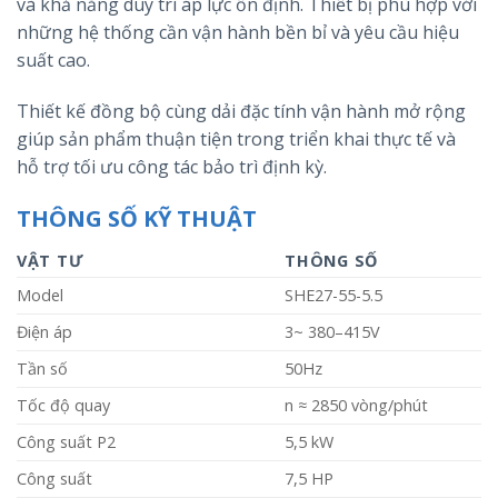
và khả năng duy trì áp lực ổn định. Thiết bị phù hợp với
những hệ thống cần vận hành bền bỉ và yêu cầu hiệu
suất cao.
Thiết kế đồng bộ cùng dải đặc tính vận hành mở rộng
giúp sản phẩm thuận tiện trong triển khai thực tế và
hỗ trợ tối ưu công tác bảo trì định kỳ.
THÔNG SỐ KỸ THUẬT
VẬT TƯ
THÔNG SỐ
Model
SHE27-55-5.5
Điện áp
3~ 380–415V
Tần số
50Hz
Tốc độ quay
n ≈ 2850 vòng/phút
Công suất P2
5,5 kW
Công suất
7,5 HP