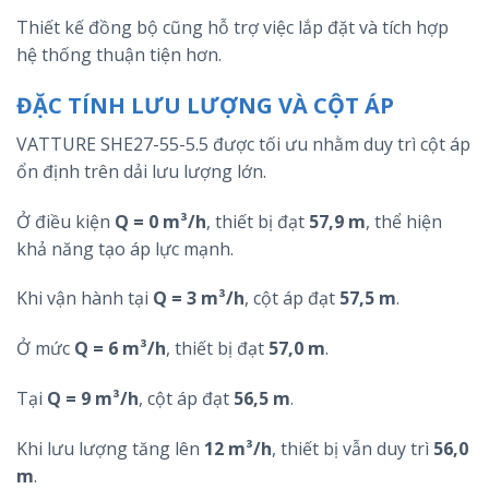
Thiết kế đồng bộ cũng hỗ trợ việc lắp đặt và tích hợp
hệ thống thuận tiện hơn.
ĐẶC TÍNH LƯU LƯỢNG VÀ CỘT ÁP
VATTURE SHE27-55-5.5 được tối ưu nhằm duy trì cột áp
ổn định trên dải lưu lượng lớn.
Ở điều kiện
Q = 0 m³/h
, thiết bị đạt
57,9 m
, thể hiện
khả năng tạo áp lực mạnh.
Khi vận hành tại
Q = 3 m³/h
, cột áp đạt
57,5 m
.
Ở mức
Q = 6 m³/h
, thiết bị đạt
57,0 m
.
Tại
Q = 9 m³/h
, cột áp đạt
56,5 m
.
Khi lưu lượng tăng lên
12 m³/h
, thiết bị vẫn duy trì
56,0
m
.