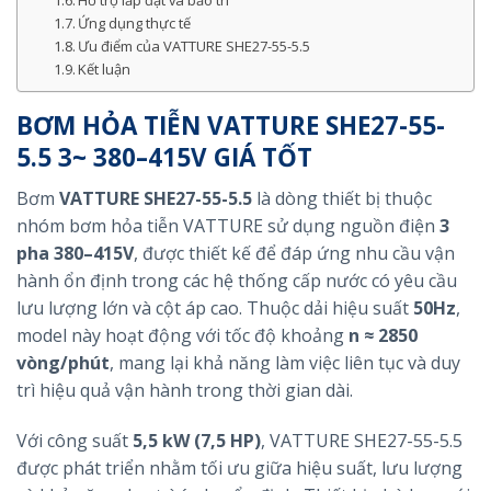
Hỗ trợ lắp đặt và bảo trì
Ứng dụng thực tế
Ưu điểm của VATTURE SHE27-55-5.5
Kết luận
BƠM HỎA TIỄN VATTURE SHE27-55-
5.5 3~ 380–415V GIÁ TỐT
Bơm
VATTURE SHE27-55-5.5
là dòng thiết bị thuộc
nhóm bơm hỏa tiễn VATTURE sử dụng nguồn điện
3
pha 380–415V
, được thiết kế để đáp ứng nhu cầu vận
hành ổn định trong các hệ thống cấp nước có yêu cầu
lưu lượng lớn và cột áp cao. Thuộc dải hiệu suất
50Hz
,
model này hoạt động với tốc độ khoảng
n ≈ 2850
vòng/phút
, mang lại khả năng làm việc liên tục và duy
trì hiệu quả vận hành trong thời gian dài.
Với công suất
5,5 kW (7,5 HP)
, VATTURE SHE27-55-5.5
được phát triển nhằm tối ưu giữa hiệu suất, lưu lượng