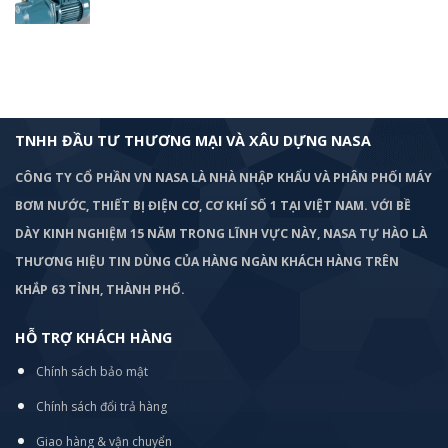
TNHH ĐẦU TƯ THƯƠNG MẠI VÀ XÂU DỰNG NASA
CÔNG TY CỔ PHẦN VN NASA LÀ NHÀ NHẬP KHẨU VÀ PHÂN PHỐI MÁY
BƠM
NƯỚC, THIẾT BỊ ĐIỆN CƠ, CƠ KHÍ SỐ 1 TẠI VIỆT NAM. VỚI BỀ
DÀY KINH NGHIỆM 15 NĂM TRONG LĨNH VỰC NÀY, NASA TỰ HÀO LÀ
THƯƠNG HIỆU TIN DÙNG CỦA HÀNG NGÀN KHÁCH HÀNG TRÊN
KHẮP 63 TỈNH, THÀNH PHỐ.
HỖ TRỢ KHÁCH HÀNG
Chính sách bảo mật
Chính sách đổi trả hàng
Giao hàng & vận chuyển