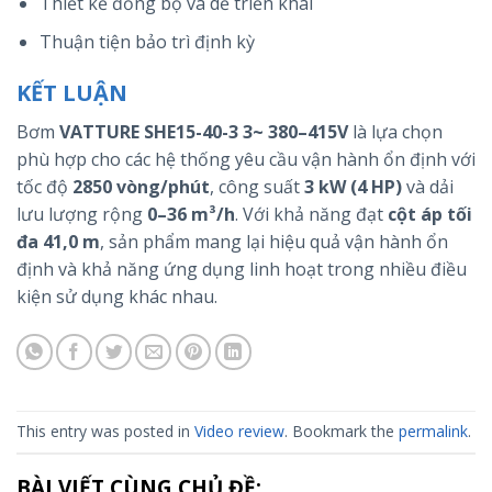
Thiết kế đồng bộ và dễ triển khai
Thuận tiện bảo trì định kỳ
KẾT LUẬN
Bơm
VATTURE SHE15-40-3 3~ 380–415V
là lựa chọn
phù hợp cho các hệ thống yêu cầu vận hành ổn định với
tốc độ
2850 vòng/phút
, công suất
3 kW (4 HP)
và dải
lưu lượng rộng
0–36 m³/h
. Với khả năng đạt
cột áp tối
đa 41,0 m
, sản phẩm mang lại hiệu quả vận hành ổn
định và khả năng ứng dụng linh hoạt trong nhiều điều
kiện sử dụng khác nhau.
This entry was posted in
Video review
. Bookmark the
permalink
.
BÀI VIẾT CÙNG CHỦ ĐỀ: