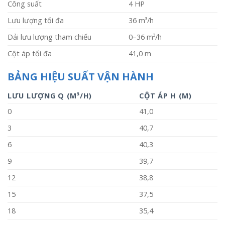
Công suất
4 HP
Lưu lượng tối đa
36 m³/h
Dải lưu lượng tham chiếu
0–36 m³/h
Cột áp tối đa
41,0 m
BẢNG HIỆU SUẤT VẬN HÀNH
LƯU LƯỢNG Q (M³/H)
CỘT ÁP H (M)
0
41,0
3
40,7
6
40,3
9
39,7
12
38,8
15
37,5
18
35,4