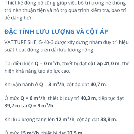
Thiết kế đồng bộ cũng giúp việc bố trí trong hệ thống
trở nên thuận tiện và hỗ trợ quá trình kiểm tra, bảo trì
dễ dàng hơn.
ĐẶC TÍNH LƯU LƯỢNG VÀ CỘT ÁP
VATTURE SHE15-40-3 được xây dựng nhằm duy trì hiệu
suất hoạt động trên dải lưu lượng rộng.
Tại điều kiện
Q = 0 m³/h
, thiết bị đạt
cột áp 41,0 m
, thể
hiện khả năng tạo áp lực cao.
Khi vận hành ở
Q = 3 m³/h
, cột áp đạt
40,7 m
.
Ở mức
Q = 6 m³/h
, thiết bị duy trì
40,3 m
, tiếp tục đạt
39,7 m
tại
Q = 9 m³/h
.
Khi lưu lượng tăng lên
12 m³/h
, cột áp đạt
38,8 m
.
Ở mức
15 m³/h
, thiết bị đạt
37,5 m
.