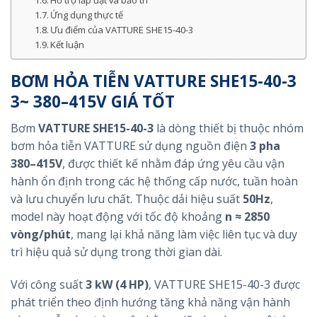
Hỗ trợ lắp đặt và bảo trì
Ứng dụng thực tế
Ưu điểm của VATTURE SHE15-40-3
Kết luận
BƠM HỎA TIỄN VATTURE SHE15-40-3
3~ 380–415V GIÁ TỐT
Bơm
VATTURE SHE15-40-3
là dòng thiết bị thuộc nhóm
bơm hỏa tiễn VATTURE sử dụng nguồn điện
3 pha
380–415V
, được thiết kế nhằm đáp ứng yêu cầu vận
hành ổn định trong các hệ thống cấp nước, tuần hoàn
và lưu chuyển lưu chất. Thuộc dải hiệu suất
50Hz
,
model này hoạt động với tốc độ khoảng
n ≈ 2850
vòng/phút
, mang lại khả năng làm việc liên tục và duy
trì hiệu quả sử dụng trong thời gian dài.
Với công suất
3 kW (4 HP)
, VATTURE SHE15-40-3 được
phát triển theo định hướng tăng khả năng vận hành