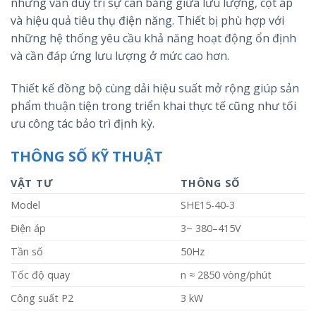
nhưng vẫn duy trì sự cân bằng giữa lưu lượng, cột áp
và hiệu quả tiêu thụ điện năng. Thiết bị phù hợp với
những hệ thống yêu cầu khả năng hoạt động ổn định
và cần đáp ứng lưu lượng ở mức cao hơn.
Thiết kế đồng bộ cùng dải hiệu suất mở rộng giúp sản
phẩm thuận tiện trong triển khai thực tế cũng như tối
ưu công tác bảo trì định kỳ.
THÔNG SỐ KỸ THUẬT
VẬT TƯ
THÔNG SỐ
Model
SHE15-40-3
Điện áp
3~ 380–415V
Tần số
50Hz
Tốc độ quay
n ≈ 2850 vòng/phút
Công suất P2
3 kW