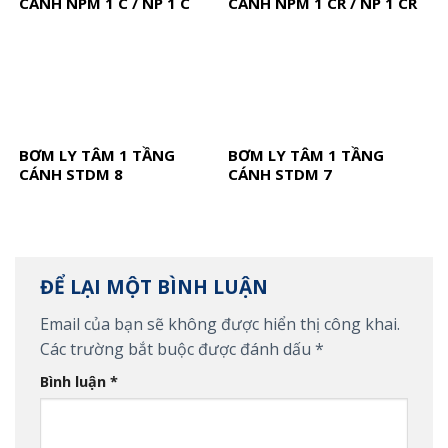
CÁNH NPM 1 C / NP 1 C
CÁNH NPM 1 CR / NP 1 CR
BƠM LY TÂM 1 TẦNG
BƠM LY TÂM 1 TẦNG
CÁNH STDM 8
CÁNH STDM 7
ĐỂ LẠI MỘT BÌNH LUẬN
Email của bạn sẽ không được hiển thị công khai.
Các trường bắt buộc được đánh dấu
*
Bình luận
*