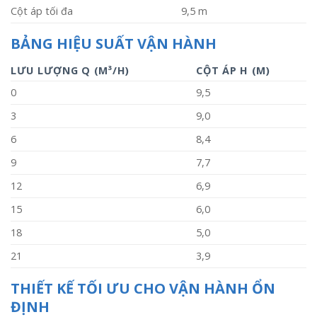
Cột áp tối đa
9,5 m
BẢNG HIỆU SUẤT VẬN HÀNH
LƯU LƯỢNG Q (M³/H)
CỘT ÁP H (M)
0
9,5
3
9,0
6
8,4
9
7,7
12
6,9
15
6,0
18
5,0
21
3,9
THIẾT KẾ TỐI ƯU CHO VẬN HÀNH ỔN
ĐỊNH