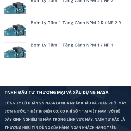
Bơm Ly Tâm 1 Tầng Cánh NPM 2 / NP 2
Bơm Ly Tâm 1 Tầng Cánh NPM 2 R / NP 2 R
Bơm Ly Tâm 1 Tầng Cánh NPM 1 / NP 1
TNHH ĐẦU TƯ THƯƠNG MẠI VÀ XÂU DỰNG NASA
CÔNG TY CỔ PHẦN VN NASA LÀ NHÀ NHẬP KHẨU VÀ PHÂN PHỐI MÁY
BƠM
NƯỚC, THIẾT BỊ ĐIỆN CƠ, CƠ KHÍ SỐ 1 TẠI VIỆT NAM. VỚI BỀ
DÀY KINH NGHIỆM 15 NĂM TRONG LĨNH VỰC NÀY, NASA TỰ HÀO LÀ
THƯƠNG HIỆU TIN DÙNG CỦA HÀNG NGÀN KHÁCH HÀNG TRÊN