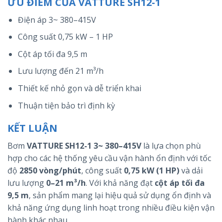
ƯU ĐIỂM CỦA VATTURE SH12-1
Điện áp 3~ 380–415V
Công suất 0,75 kW – 1 HP
Cột áp tối đa 9,5 m
Lưu lượng đến 21 m³/h
Thiết kế nhỏ gọn và dễ triển khai
Thuận tiện bảo trì định kỳ
KẾT LUẬN
Bơm
VATTURE SH12-1 3~ 380–415V
là lựa chọn phù
hợp cho các hệ thống yêu cầu vận hành ổn định với tốc
độ
2850 vòng/phút
, công suất
0,75 kW (1 HP)
và dải
lưu lượng
0–21 m³/h
. Với khả năng đạt
cột áp tối đa
9,5 m
, sản phẩm mang lại hiệu quả sử dụng ổn định và
khả năng ứng dụng linh hoạt trong nhiều điều kiện vận
hành khác nhau.