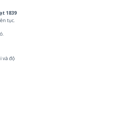
ạt 1839
ên tục.
ó.
i và độ