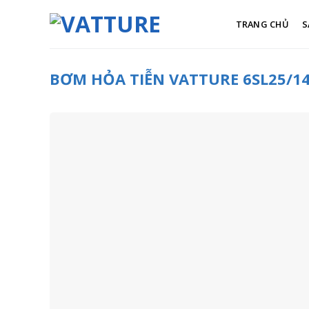
Skip
to
TRANG CHỦ
S
content
BƠM HỎA TIỄN VATTURE 6SL25/14