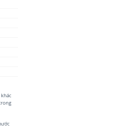
 khác
 trong
thước