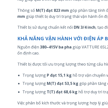
Thông số
M(T) đạt 823 mm
góp phần tăng tính ổn
mm
giúp thiết bị duy trì trạng thái vận hành ổn đị
Thiết bị sử dụng chuẩn kết nối
DN 3/4 inch
, tạo đ
KHẢ NĂNG VẬN HÀNH VỚI ĐIỆN ÁP 
Nguồn điện
380–415V ba pha
giúp VATTURE 6SL25
ổn định cao.
Thiết bị được tối ưu trọng lượng theo từng cấu hì
Trọng lượng
P đạt 15,1 kg
hỗ trợ vận chuyển và
Trọng lượng
M(T) đạt 53,5 kg
góp phần tăng đ
Trọng lượng
T(T) đạt 68,6 kg
hỗ trợ duy trì tr
Việc phân bổ kích thước và trọng lượng hợp lý gi