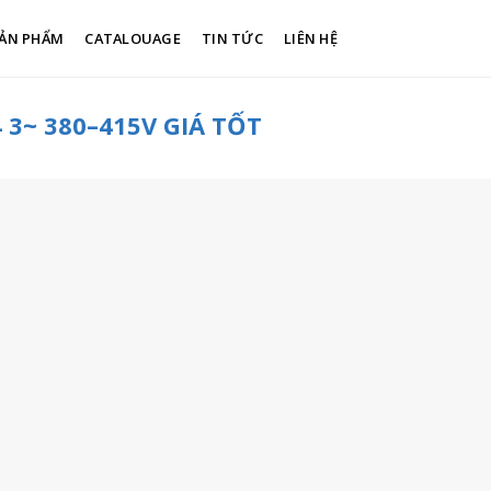
ẢN PHẨM
CATALOUAGE
TIN TỨC
LIÊN HỆ
 3~ 380–415V GIÁ TỐT