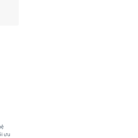
hệ
ối ưu